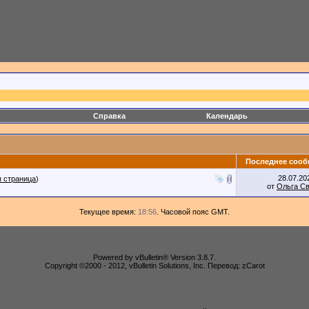
Справка
Календарь
Последнее сооб
28.07.2
 страница
)
от
Ольга С
Текущее время:
18:56
. Часовой пояс GMT.
Powered by vBulletin® Version 3.8.7.
Copyright ©2000 - 2012, vBulletin Solutions, Inc. Перевод: zCarot