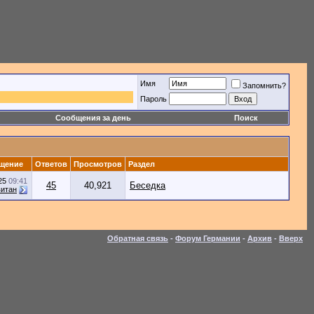
Имя
Запомнить?
Пароль
Сообщения за день
Поиск
щение
Ответов
Просмотров
Раздел
025
09:41
45
40,921
Беседка
витан
Обратная связь
-
Форум Германии
-
Архив
-
Вверх