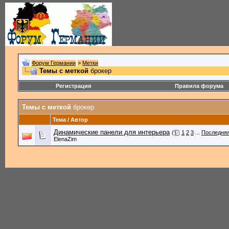
Форум Германии
>
Метки
Темы с меткой
брокер
Регистрация
Правила форума
Темы с меткой
брокер
Тема / Автор
Динамические панели для интерьера
(
1
2
3
...
Последняя
ElenaZim