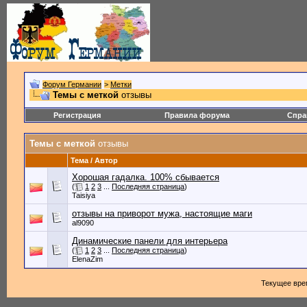
Форум Германии
>
Метки
Темы с меткой
отзывы
Регистрация
Правила форума
Спра
Темы с меткой
отзывы
Тема / Автор
Хорошая гадалка. 100% сбывается
(
1
2
3
...
Последняя страница
)
Taisiya
отзывы на приворот мужа, настоящие маги
al9090
Динамические панели для интерьера
(
1
2
3
...
Последняя страница
)
ElenaZim
Текущее вре