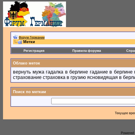
Форум Германии
Метки
Регистрация
Правила форума
Спра
Облако меток
вернуть мужа
гадалка в берлине
гадание в берлине
страхование
страховка в грузию
ясновидящая в берл
Поиск по меткам
Текущее вре
Powered b