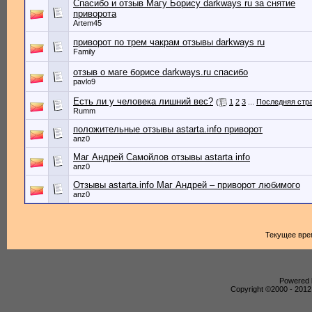
Спасибо и отзыв Магу Борису darkways ru за снятие
приворота
Artem45
приворот по трем чакрам отзывы darkways ru
Family
отзыв о маге борисе darkways.ru спасибо
pavlo9
Есть ли у человека лишний вес?
(
1
2
3
...
Последняя стр
Rumm
положительные отзывы astarta.info приворот
anz0
Маг Андрей Самойлов отзывы astarta info
anz0
Отзывы astarta.info Маг Андрей – приворот любимого
anz0
Текущее вре
Powered b
Copyright ©2000 - 2012,