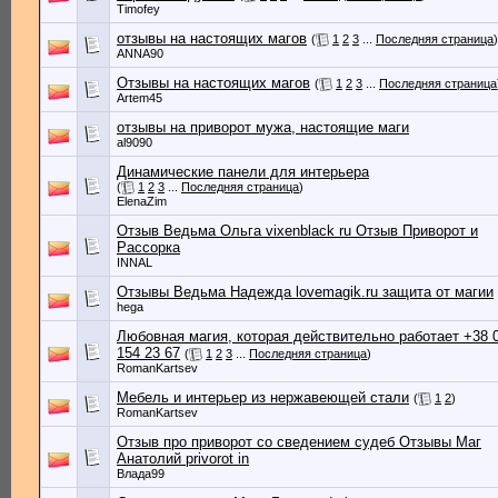
Timofey
отзывы на настоящих магов
(
1
2
3
...
Последняя страница
)
ANNA90
Отзывы на настоящих магов
(
1
2
3
...
Последняя страница
Artem45
отзывы на приворот мужа, настоящие маги
al9090
Динамические панели для интерьера
(
1
2
3
...
Последняя страница
)
ElenaZim
Отзыв Ведьма Ольга vixenblack ru Отзыв Приворот и
Рассорка
INNAL
Отзывы Ведьма Надежда lovemagik.ru защита от магии
hega
Любовная магия, которая действительно работает +38 
154 23 67
(
1
2
3
...
Последняя страница
)
RomanKartsev
Мебель и интерьер из нержавеющей стали
(
1
2
)
RomanKartsev
Отзыв про приворот со сведением судеб Отзывы Маг
Анатолий privorot in
Влада99