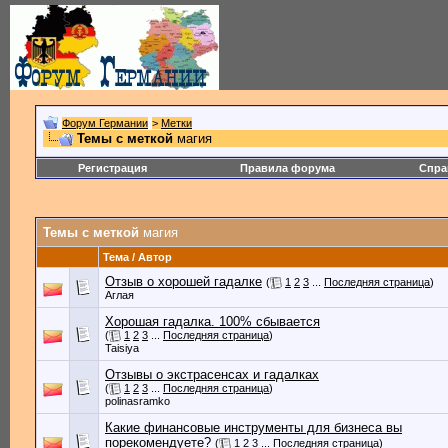
Форум Германии
>
Метки
Темы с меткой
магия
Регистрация
Правила форума
Спра
Темы с меткой
магия
Тема / Автор
Отзыв о хорошей гадалке
(
1
2
3
...
Последняя страница
)
Aглая
Хорошая гадалка. 100% сбывается
(
1
2
3
...
Последняя страница
)
Taisiya
Отзывы о экстрасенсах и гадалках
(
1
2
3
...
Последняя страница
)
polinasramko
Какие финансовые инструменты для бизнеса вы
порекомендуете?
(
1
2
3
...
Последняя страница
)