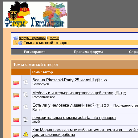
Форум Германии
>
Метки
Темы с меткой
отворот
Регистрация
Правила форума
Спра
Темы с меткой
отворот
Тема / Автор
Все на Piroschki-Party 25 июля!!!
(
1
2
)
Semionych
Мебель и интерьер из нержавеющей стали
(
1
2
)
RomanKartsev
Есть ли у человека лишний вес?
(
1
2
3
...
Последняя стр
Rumm
положительные отзывы astarta.info приворот
anz0
Как Мария помогла мне избавиться от негатива — мой 
дистанционной работы