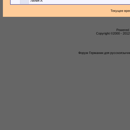
Лилия А
Текущее вре
Powered b
Copyright ©2000 - 2012,
Форум Германии для русскоязычны