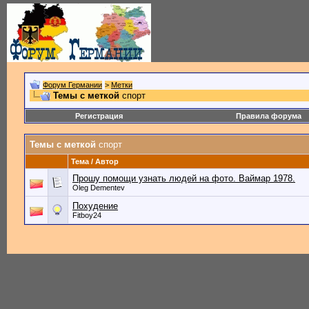
Форум Германии
>
Метки
Темы с меткой
спорт
Регистрация
Правила форума
Темы с меткой
спорт
Тема / Автор
Прошу помощи узнать людей на фото. Ваймар 1978.
Oleg Dementev
Похудение
Fitboy24