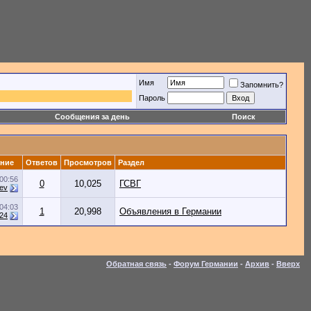
Имя
Запомнить?
Пароль
Сообщения за день
Поиск
ние
Ответов
Просмотров
Раздел
00:56
0
10,025
ГСВГ
ev
04:03
1
20,998
Объявления в Германии
y24
Обратная связь
-
Форум Германии
-
Архив
-
Вверх