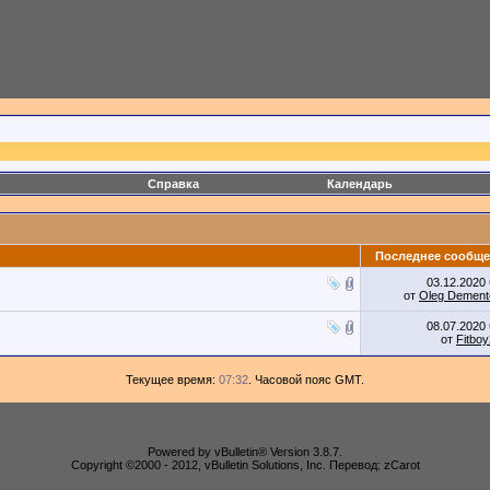
Справка
Календарь
Последнее сообще
03.12.2020
от
Oleg Dement
08.07.2020
от
Fitbo
Текущее время:
07:32
. Часовой пояс GMT.
Powered by vBulletin® Version 3.8.7.
Copyright ©2000 - 2012, vBulletin Solutions, Inc. Перевод: zCarot