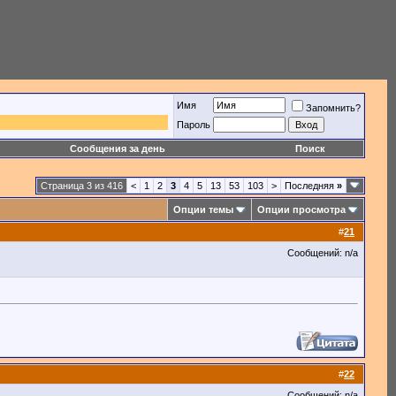
Имя
Запомнить?
Пароль
Сообщения за день
Поиск
Страница 3 из 416
<
1
2
3
4
5
13
53
103
>
Последняя
»
Опции темы
Опции просмотра
#
21
Сообщений: n/a
#
22
Сообщений: n/a