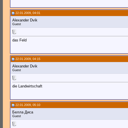
22.01.2009, 04:01
Alexander Dvik
Guest
das Feld
22.01.2009, 04:15
Alexander Dvik
Guest
die Landwirtschaft
22.01.2009, 05:10
Белла Диса
Guest