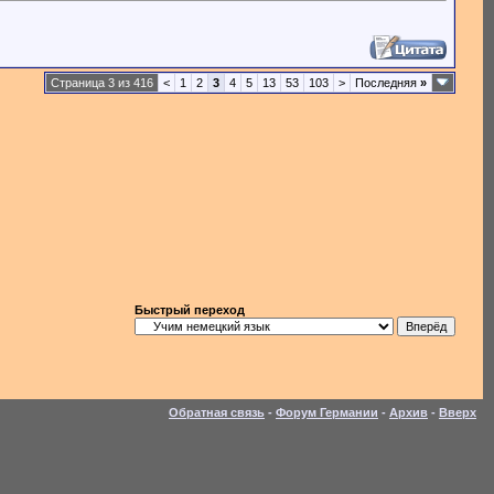
Страница 3 из 416
<
1
2
3
4
5
13
53
103
>
Последняя
»
Быстрый переход
Обратная связь
-
Форум Германии
-
Архив
-
Вверх