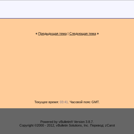
«
Предыдущая тема
|
Следующая тема
»
Текущее время:
03:41
. Часовой пояс GMT.
Powered by vBulletin® Version 3.8.7.
Copyright ©2000 - 2012, vBulletin Solutions, Inc. Перевод: zCarot