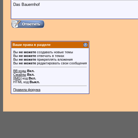
Das Bauernhof
Ваши права в разделе
Вы
не можете
создавать новые темы
Вы
не можете
отвечать в темах
Вы
не можете
прикреплять вложения
Вы
не можете
редактировать свои сообщения
BB коды
Вкл.
Смайлы
Вкл.
[IMG]
код
Вкл.
HTML код
Выкл.
Правила форума