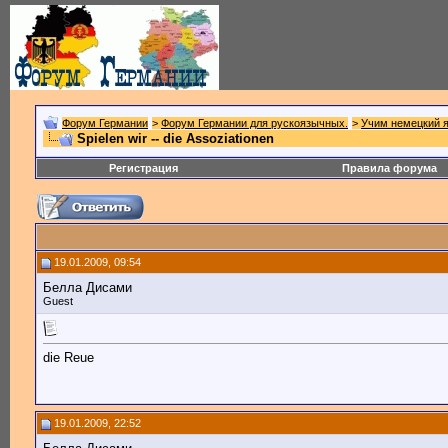
Форум Германии
>
Форум Германии для рускоязычных.
>
Учим немецкий 
Spielen wir -- die Assoziationen
Регистрация
Правила форума
19.01.2009, 09:54
Белла Дисами
Guest
die Reue
19.01.2009, 22:52