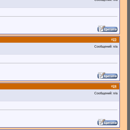
#
23
Сообщений: n/a
#
24
Сообщений: n/a