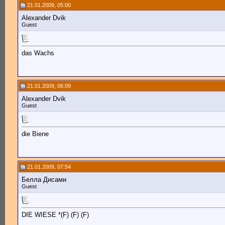
21.01.2009, 05:00
Alexander Dvik
Guest
das Wachs
21.01.2009, 06:09
Alexander Dvik
Guest
die Biene
21.01.2009, 07:54
Белла Дисами
Guest
DIE WIESE *(F) (F) (F)