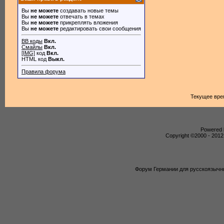
Вы
не можете
создавать новые темы
Вы
не можете
отвечать в темах
Вы
не можете
прикреплять вложения
Вы
не можете
редактировать свои сообщения
BB коды
Вкл.
Смайлы
Вкл.
[IMG]
код
Вкл.
HTML код
Выкл.
Правила форума
Текущее вре
Powered b
Copyright ©2000 - 2012,
Форум Германии для русскоязычны