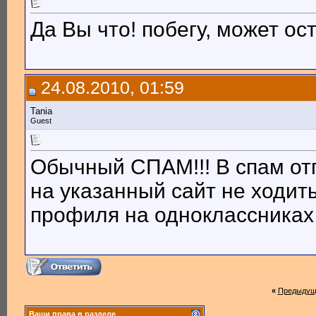
Да Вы что! побегу, может ос
24.08.2010, 01:59
Tania
Guest
Обычный СПАМ!!! В спам отп
на указанный сайт не ходит
профиля на одноклассниках и
«
Предыдущ
Ваши права в разделе