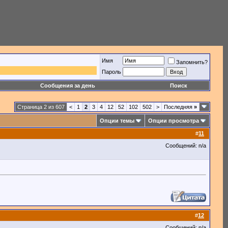
Имя
Запомнить?
Пароль
Сообщения за день
Поиск
Страница 2 из 607
<
1
2
3
4
12
52
102
502
>
Последняя
»
Опции темы
Опции просмотра
#
11
Сообщений: n/a
#
12
Сообщений: n/a