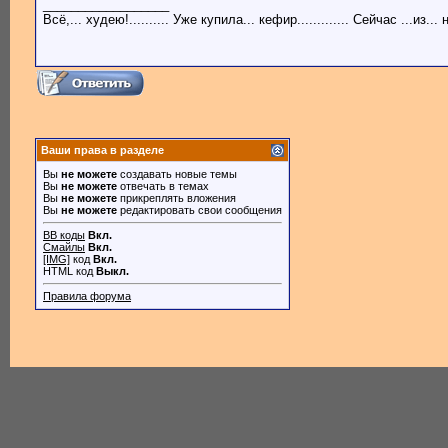
__________________
Всё,... худею!.......... Уже купила... кефир............. Сейчас ...из..
Ваши права в разделе
Вы
не можете
создавать новые темы
Вы
не можете
отвечать в темах
Вы
не можете
прикреплять вложения
Вы
не можете
редактировать свои сообщения
BB коды
Вкл.
Смайлы
Вкл.
[IMG]
код
Вкл.
HTML код
Выкл.
Правила форума