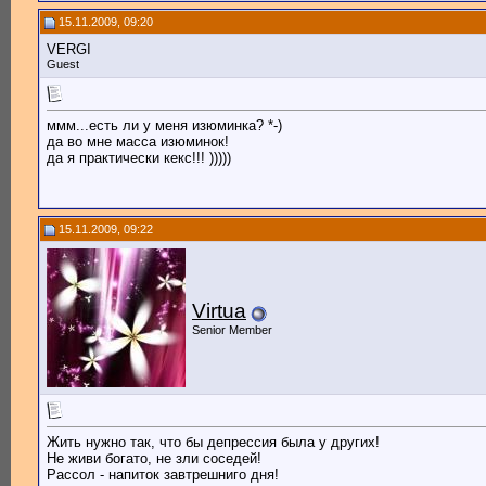
15.11.2009, 09:20
VERGI
Guest
ммм...есть ли у меня изюминка? *-)
да во мне масса изюминок!
да я практически кекс!!! )))))
15.11.2009, 09:22
Virtua
Senior Member
Жить нужно так, что бы депрессия была у других!
Не живи богато, не зли соседей!
Рассол - напиток завтрешниго дня!