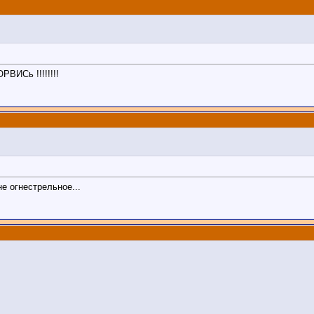
ИСь !!!!!!!!
не огнестрельное...