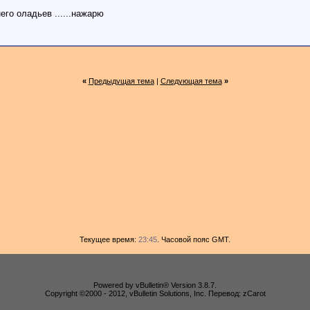
. него оладьев ......нажарю
«
Предыдущая тема
|
Следующая тема
»
Текущее время:
23:45
. Часовой пояс GMT.
Powered by vBulletin® Version 3.8.7.
Copyright ©2000 - 2012, vBulletin Solutions, Inc. Перевод: zCarot