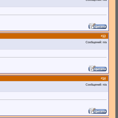
#
13
Сообщений: n/a
#
14
Сообщений: n/a