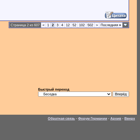
Страница 2 из 607
<
1
2
3
4
12
52
102
502
>
Последняя
»
Быстрый переход
Обратная связь
-
Форум Германии
-
Архив
-
Вверх