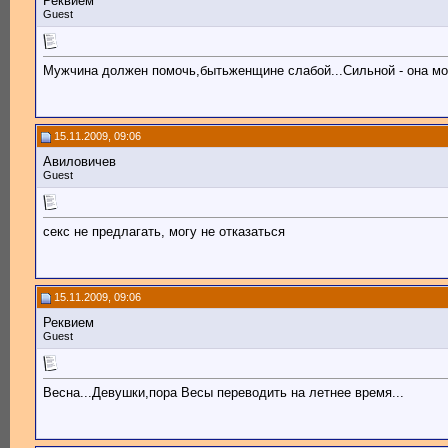
Реквием
Guest
Мужчина должен помочь,бытьженщине слабой...Сильной - она може
15.11.2009, 09:06
Авиловичев
Guest
секс не предлагать, могу не отказаться
15.11.2009, 09:06
Реквием
Guest
Весна...Девушки,пора Весы переводить на летнее время...