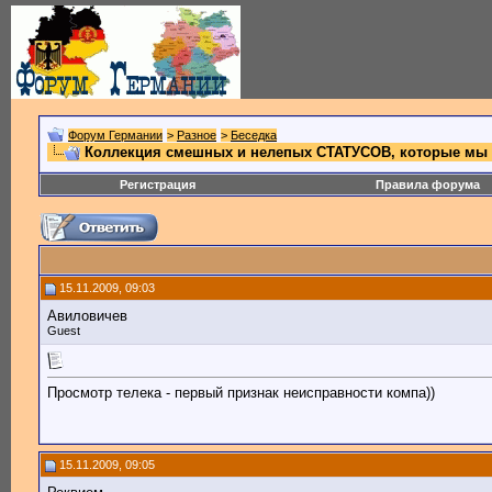
Форум Германии
>
Разное
>
Беседка
Коллекция смешных и нелепых СТАТУСOB, которые мы yв
Регистрация
Правила форума
15.11.2009, 09:03
Авиловичев
Guest
Просмотр телека - первый признак неисправности компа))
15.11.2009, 09:05