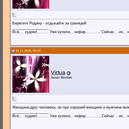
Берегите Родину - отдыхайте за границей!
__________________
Всё,... худею!.......... Уже купила... кефир............. Сейчас ...из..
15.11.2009, 09:19
Virtua
Senior Member
Женщина-друг человека, но при хорошей женщине и мужчина мож
__________________
Всё,... худею!.......... Уже купила... кефир............. Сейчас ...из..