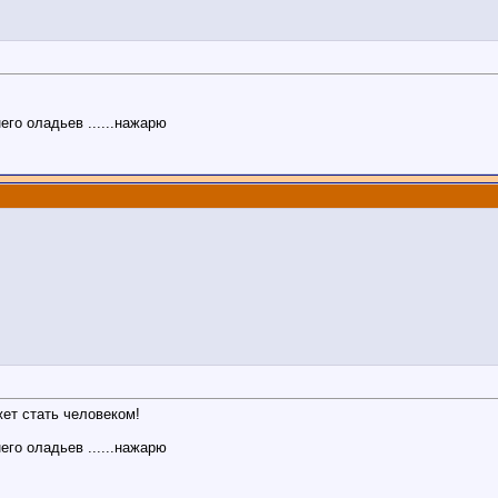
. него оладьев ......нажарю
ет стать человеком!
. него оладьев ......нажарю