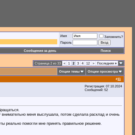
Имя
Запомнить?
Пароль
Сообщения за день
Поиск
Страница 2 из 33
<
1
2
3
4
12
>
Последняя
»
Опции темы
Опции просмотра
#
11
Регистрация: 07.10.2024
Сообщений: 52
бращаться.
зу внимательно меня выслушала, потом сделала расклад и очень
веты реально помогли мне принять правильное решение.