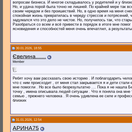
вопросам бизнеса. И многое складывалось у родителей и у близки
Но, и удача порой была точно не лишней. По крайней мере так в
своим чередом и без проишествий. Но, в одно время на меня сн
спокойная жизнь превратилась в череду стрессов и потрясений, ч
задумался что это дело не чистое. Но, получилось так, что стар
Разобраться со всем и всё привести в порядок в итоге мне помо
ясновидения и способностей меня очень впечатлил, а результаты
30.01.2026, 18:55
Євелина.......
Member
Ребят хочу вам рассказать свою историю . И поблагодарить чело
что с ним происходит , от меня стал закрывается я и дети стали 
мне помогли . Но все было безрезультатно .... Пока я не нашла 
точку , имена описывала людей ситуации . Что я поняла она мне т
семью , прежнего человека . Я очень удивлена ее силе и профес
близких
31.01.2026, 12:54
АРИНА75