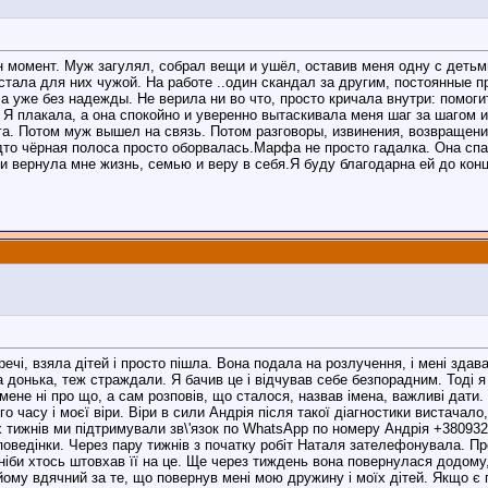
 момент. Муж загулял, собрал вещи и ушёл, оставив меня одну с детьми 
тала для них чужой. На работе ..один скандал за другим, постоянные п
уже без надежды. Не верила ни во что, просто кричала внутри: помоги
. Я плакала, а она спокойно и уверенно вытаскивала меня шаг за шагом
а. Потом муж вышел на связь. Потом разговоры, извинения, возвращени
то чёрная полоса просто оборвалась.Марфа не просто гадалка. Она спас
и вернула мне жизнь, семью и веру в себя.Я буду благодарна ей до конц
ечі, взяла дітей і просто пішла. Вона подала на розлучення, і мені здав
та донька, теж страждали. Я бачив це і відчував себе безпорадним. Тоді 
в мене ні про що, а сам розповів, що сталося, назвав імена, важливі да
часу і моєї віри. Віри в сили Андрія після такої діагностики вистачало,
 тижнів ми підтримували зв\'язок по WhatsApp по номеру Андрія +380932
оведінки. Через пару тижнів з початку робіт Наталя зателефонувала. Про
ніби хтось штовхав її на це. Ще через тиждень вона повернулася додому,
ому вдячний за те, що повернув мені мою дружину і моїх дітей. Якщо є 