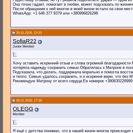
Она точно гадает, помогает в любви, может подсказать по жизне
После обращения к ней многое в моей жизни встало на свои мест
WhatsApp: +1 646 377 9379 или +380996826298
30.01.2026, 13:33
SofiaR22
Junior Member
Хочу оставить искренний отзыв и слова огромной благодарности 
потеряла надежду сохранить семью.Обратилась к Матроне в полно
Подсказала, что делать, поддержала морально и помогла восст
и тепло. Семью удалось сохранить, и я искренне верю, что без М
Рекомендую Матрону от всего сердца.Ее номерок +380630228999
30.01.2026, 17:36
OLEGG
Member
Я ещё с детства понимал, что в нашей жизни многое происходит 