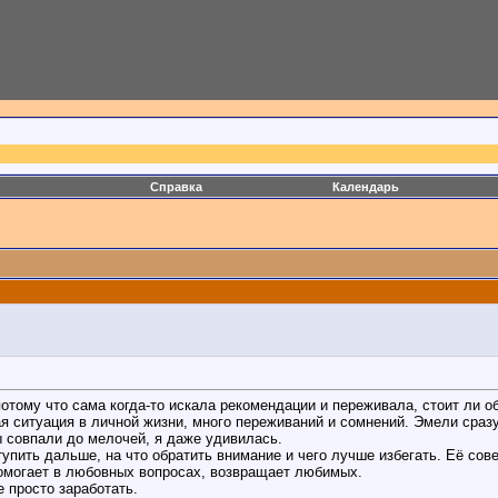
Справка
Календарь
отому что сама когда-то искала рекомендации и переживала, стоит ли о
ная ситуация в личной жизни, много переживаний и сомнений. Эмели сра
 совпали до мелочей, я даже удивилась.
ступить дальше, на что обратить внимание и чего лучше избегать. Её со
помогает в любовных вопросах, возвращает любимых.
 просто заработать.