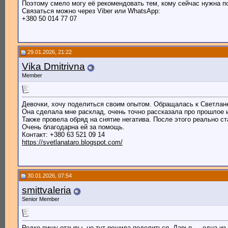
Поэтому смело могу её рекомендовать тем, кому сейчас нужна 
Связаться можно через Viber или WhatsApp:
+380 50 014 77 07
29.01.2026, 21:22
Vika Dmitrivna
Member
Девочки, хочу поделиться своим опытом. Обращалась к Светлане 
Она сделала мне расклад, очень точно рассказала про прошлое 
Также провела обряд на снятие негатива. После этого реально ст
Очень благодарна ей за помощь.
Контакт: +380 63 521 09 14
https://svetlanataro.blogspot.com/
30.01.2026, 07:54
smittvaleria
Senior Member
Редко пишу отзывы, но тут решила поделиться. Дарья — одна из н