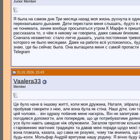
Junior Member
Я была на самом дне.Три месяца назад моя жизнь рухнула в один
перехватывало дыхание. Дети перестали меня слышать, будто я с
не понимала, зачем вообще просыпаться утром.К Марфе я пришла 
рассказала то, о чём я никому не говорила, даже самым близким
Сначала незаметно: стало легче дышать, ушла постоянная тревог
которого не было месяцами. Даже на работе всё успокоилось, буд
знаю, где бы сейчас была. Она вытащила меня с самой пропасти 
Telegram
31.01.2026, 15:43
Vaalera33
Member
Це було наче в іншому житті, коли моя дружина, Наталя, зібрала р
пробував говорити з нею, але вона була як стіна. Наші діти, син 
цей чоловік... він одразу побачив мене наскрізь. Він не запитува
погодився допомогти, але попередив, що це потребуватиме деякого 
усе було навіть швидше ніж обумовили. Загалом протягом кількох
старовинних магічних традиціях та давав мені поради щодо моєї п
вона плакала, казала, що сама не розуміє, чому так вчинила, що 
будь-коли. Мольфар Андрій врятував нашу родину. Я вічно буду й