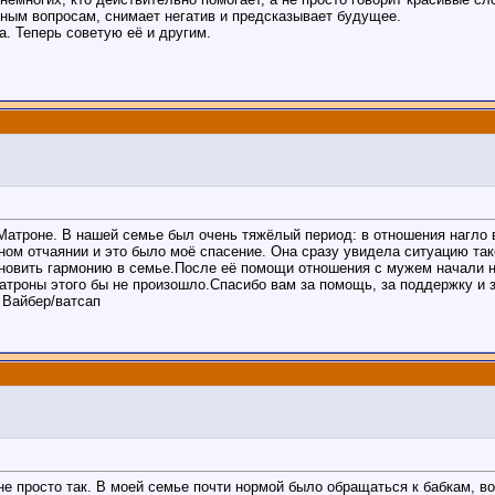
нным вопросам, снимает негатив и предсказывает будущее.
а. Теперь советую её и другим.
Матроне. В нашей семье был очень тяжёлый период: в отношения нагло 
м отчаянии и это было моё спасение. Она сразу увидела ситуацию тако
ановить гармонию в семье.После её помощи отношения с мужем начали 
атроны этого бы не произошло.Спасибо вам за помощь, за поддержку и з
 Вайбер/ватсап
не просто так. В моей семье почти нормой было обращаться к бабкам, 