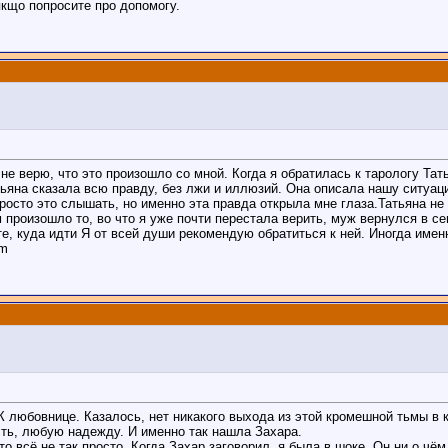
 якщо попросите про допомогу.
 не верю, что это произошло со мной. Когда я обратилась к тарологу Та
ьяна сказала всю правду, без лжи и иллюзий. Она описала нашу ситуац
просто это слышать, но именно эта правда открыла мне глаза.Татьяна не
 произошло то, во что я уже почти перестала верить, муж вернулся в се
те, куда идти Я от всей души рекомендую обратиться к ней. Иногда име
am
К любовнице. Казалось, нет никакого выхода из этой кромешной тьмы в 
сть, любую надежду. И именно так нашла Захара.
что всё не так просто. Когда Захар заговорил, я была в шоке. Он ни о ч