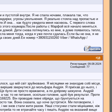
и пустотой внутри. Я не спала ночами, плакала так, что
ридирки, угрозы увольнения. Я реально стояла над пропастью и
те.И она… как будто увидела меня насквозь. С первого слова
 из этого кошмара.После работы с Марфой всё начало меняться.
е домой. Дети снова потянулись ко мне, в доме появилось тепло,
ла меня тогда, когда я уже почти сдалась.Если бы не она, я не
а своих дней.Ее номер +380931150260 Viber / WhatsApp /
#
18
Регистрация: 09.08.2024
Сообщений: 77
алося, що мій світ зруйновано. Я місяцями не знаходив собі місця,
я вирішив звернутися до мольфара Андрія. Я приїхав до нього, і
ти. Це було не просто вражаюче, а по доброму шокуюче. Андрій
 а час то не питання, оскільки головне, щоб був результат. Проте
169225. Він проводив певні обряди, що ґрунтуються на
сто так. Вона сказала, що хоче зустрітися. Ми поговорили, і
 і ми знов стали жити разом. Наші стосунки стали міцнішими, ніж
потреба то не втрачайте часу і пишіть Андрію на вказаний вище