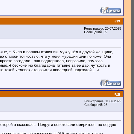
#
19
Регистрация: 20.07.2025
Сообщений: 35
тьяне, я была в полном отчаянии, муж ушёл к другой женщине,
ию с такой точностью, что у меня мурашки шли по коже. Она
 просто погадала.. она поддержала, направила, помогла
мью.Я бесконечно благодарна Татьяне за её дар, чуткость и
нно такой человек становится последней надеждой… и
#
20
Регистрация: 11.06.2025
Сообщений: 26
которой я оказалась. Подруги советовали смириться, но сердце
ём не спрашивал, но рассказал всё! Каждую деталь наших