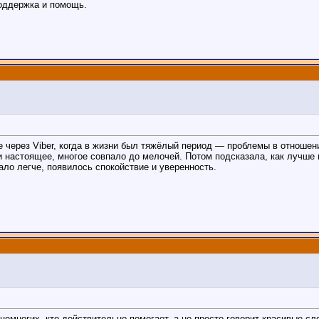
поддержка и помощь.
через Viber, когда в жизни был тяжёлый период — проблемы в отношени
и настоящее, многое совпало до мелочей. Потом подсказала, как лучше
ало легче, появилось спокойствие и уверенность.
емногих, кто действительно помогает, а не просто говорит красивые сл