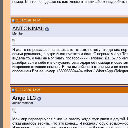
номер. Він точно підкаже як вам ліпше вчинити або ж і відробить
31.01.2026, 16:04
ANTONINAII
Member
Я долго не решалась написать этот отзыв, потому что до сих пор
семья рушилась, внутри была пустота и боль.С первых минут Тат
видела то, о чём не мог знать посторонний человек. Да, было не
разобраться в себе и в ситуации. Благодаря её помощи и советам
искреннее желание помочь. Если вы сейчас в отчаянии и не знае
спасением.Вот ее номер +380985594494 Viber / WhatsApp /Telegr
01.02.2026, 12:03
AngelLL3
Junior Member
Мой мир перевернулся с ног на голову когда муж ушёл к другой. 
отказывалось верить, что это конец... Я искала любую возможно
Я не верила ни в гадалок, ни в магов, но судьба сама показала, 