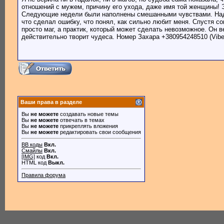
отношений с мужем, причину его ухода, даже имя той женщины! Э
Следующие недели были наполнены смешанными чувствами. Надежд
что сделал ошибку, что понял, как сильно любит меня. Спустя со
просто маг, а практик, который может сделать невозможное. Он 
действительно творит чудеса. Номер Захара +380954248510 (Viber
Ваши права в разделе
Вы
не можете
создавать новые темы
Вы
не можете
отвечать в темах
Вы
не можете
прикреплять вложения
Вы
не можете
редактировать свои сообщения
BB коды
Вкл.
Смайлы
Вкл.
[IMG]
код
Вкл.
HTML код
Выкл.
Правила форума