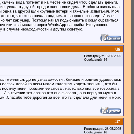
 камень вода потечёт и на месте не сидел чтоб сделать деньги.
ие, уехал в другой город и завел свои дела. В общем жизнь шла
ы одна за другой шли крупные потери и тяжёлые испытания. Моя
до того, что жена начала поднимать вопрос о разводе. И тут я
ько лет как умер. Поэтому начал подыскывать к кому обратиться.
точники и записался через WhatsApp на приём. Его уровень
му в случае необходимости и другим советую.
#
16
Регистрация: 16.06.2025
Сообщений: 34
тал меняется, до не узнаваемости , близкие и родные удивлялись
 в слезах давай ко всем магам гадалкам ходить звонить , что бы
гностику меня поразили ее слова , настолько она все говорила в
. И в течении тех сроков что она сказала , она вернула мужа в
мм .Спасибо тебе дорогая за все что ты сделала для меня и моих
#
17
Регистрация: 28.05.2025
Сообщений: 16