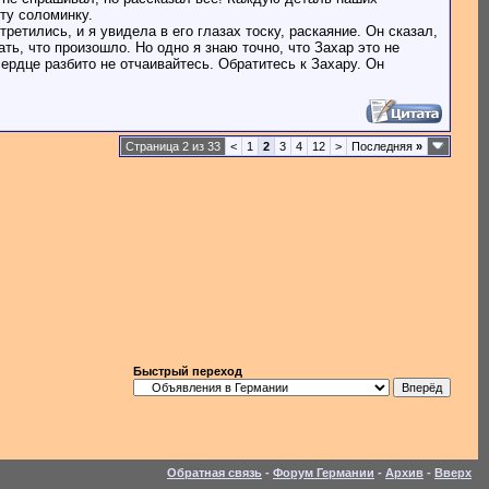
ту соломинку.
тились, и я увидела в его глазах тоску, раскаяние. Он сказал,
ть, что произошло. Но одно я знаю точно, что Захар это не
ердце разбито не отчаивайтесь. Обратитесь к Захару. Он
Страница 2 из 33
<
1
2
3
4
12
>
Последняя
»
Быстрый переход
Обратная связь
-
Форум Германии
-
Архив
-
Вверх