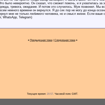
то было невероятно. Он сказал, что сможет помочь, и я ухватилась за э
а, тревога, ожидание. И потом это случилось. Муж позвонил. Мы встре
всем немного времени он вернулся. Я до сих пор не могу до конца осозна
вернул мне не только любимого человека, но и смысл жизни. Если ваше с
, WhatsApp, Telegram)
«
Предыдущая тема
|
Следующая тема
»
Текущее время:
20:57
. Часовой пояс GMT.