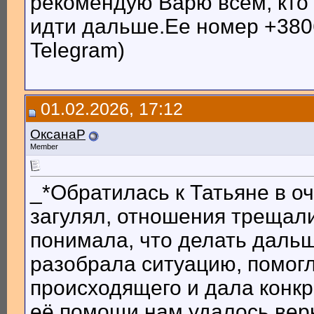
рекомендую Варю всем, кто с
идти дальше.Ее номер +3806
Telegram)
01.02.2026, 17:12
ОксанаР
Member
_*Обратилась к Татьяне в 
загулял, отношения трещали
понимала, что делать дальш
разобрала ситуацию, помог
происходящего и дала конк
её помощи нам удалось вер