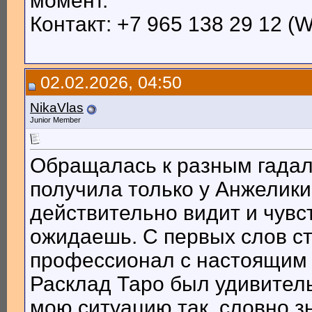
момент.
Контакт: +7 965 138 29 12 (
02.02.2026, 04:50
NikaVlas
Junior Member
Обращалась к разным гада
получила только у Анжелики
действительно видит и чувс
ожидаешь. С первых слов ст
профессионал с настоящим
Расклад Таро был удивител
мою ситуацию так, словно з