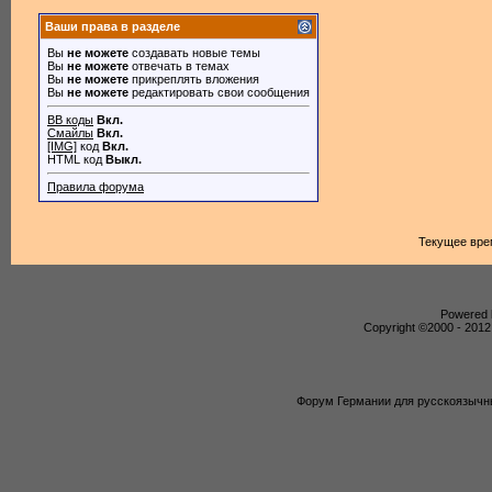
Ваши права в разделе
Вы
не можете
создавать новые темы
Вы
не можете
отвечать в темах
Вы
не можете
прикреплять вложения
Вы
не можете
редактировать свои сообщения
BB коды
Вкл.
Смайлы
Вкл.
[IMG]
код
Вкл.
HTML код
Выкл.
Правила форума
Текущее вре
Powered b
Copyright ©2000 - 2012,
Форум Германии для русскоязычны