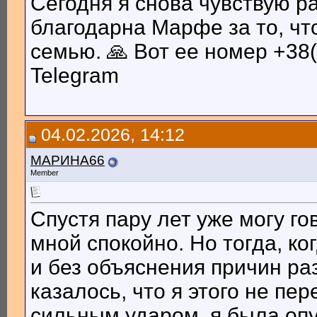
Сегодня я снова чувствую р
благодарна Марфе за то, чт
семью. 🙏 Вот ее номер +38(
Telegram
04.02.2026, 14:12
МАРИНА66
Member
Спустя пару лет уже могу го
мной спокойно. Но тогда, к
и без объяснения причин р
казалось, что я этого не пе
сильным ударом, я была опу