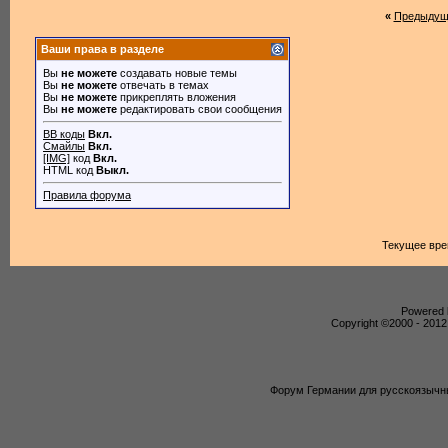
«
Предыдущ
Ваши права в разделе
Вы
не можете
создавать новые темы
Вы
не можете
отвечать в темах
Вы
не можете
прикреплять вложения
Вы
не можете
редактировать свои сообщения
BB коды
Вкл.
Смайлы
Вкл.
[IMG]
код
Вкл.
HTML код
Выкл.
Правила форума
Текущее вр
Powered b
Copyright ©2000 - 2012,
Форум Германии для русскоязычны