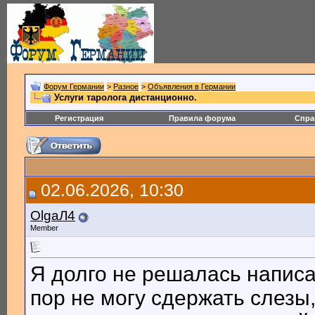
Форум Германии
>
Разное
>
Объявления в Германии
Услуги таролога дистанционно.
Регистрация
Правила форума
Спра
02.06.2026, 10:30
OlgaЛ4
Member
Я долго не решалась написат
пор не могу сдержать слезы