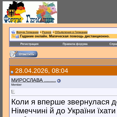
Форум Германии
>
Разное
>
Объявления в Германии
Гадание онлайн. Магическая помощь дистанционно.
Регистрация
Правила форума
Спра
28.04.2026, 08:04
МИРОСЛАВА .........
Member
Коли я вперше звернулася д
Німеччині й до України їхат