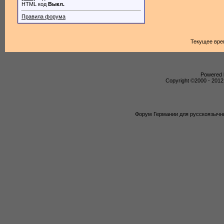
HTML код
Выкл.
Правила форума
Текущее вре
Powered b
Copyright ©2000 - 2012,
Форум Германии для русскоязычны