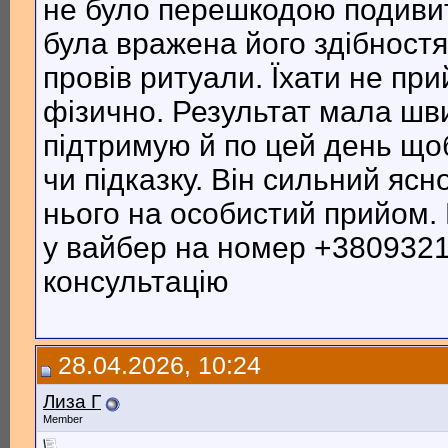
не було перешкодою подивит
була вражена його здібностя
провів ритуали. Їхати не при
фізично. Результат мала шви
підтримую й по цей день що
чи підказку. Він сильний яс
нього на особистий прийом
у вайбер на номер +3809321
консультацію
28.04.2026, 10:24
Лиза Г
Member