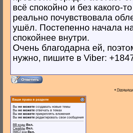
всё спокойно и без какого-т
реально почувствовала облег
ушёл. Постепенно начала н
спокойнее внутри.
Очень благодарна ей, поэто
нужно, пишите в Viber: +184
«
Предыдущ
Ваши права в разделе
Вы
не можете
создавать новые темы
Вы
не можете
отвечать в темах
Вы
не можете
прикреплять вложения
Вы
не можете
редактировать свои сообщения
BB коды
Вкл.
Смайлы
Вкл.
[IMG]
код
Вкл.