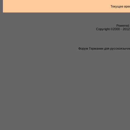
Текущее вре
Powered b
Copyright ©2000 - 2012,
Форум Германии для русскоязычны