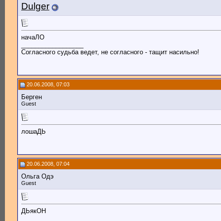
Dulger
начаЛО
__________________
Согласного судьба ведет, не согласного - тащит насильно!
20.06.2008, 07:03
Берген
Guest
лошаДЬ
20.06.2008, 07:04
Ольга Одэ
Guest
ДЬякОН