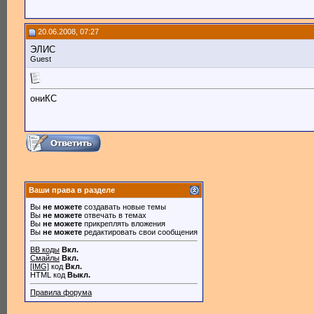
20.06.2008, 07:27
ЭЛИС
Guest
ониКС
Ваши права в разделе
Вы
не можете
создавать новые темы
Вы
не можете
отвечать в темах
Вы
не можете
прикреплять вложения
Вы
не можете
редактировать свои сообщения
BB коды
Вкл.
Смайлы
Вкл.
[IMG]
код
Вкл.
HTML код
Выкл.
Правила форума