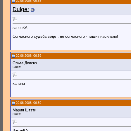
20.06.2008, 06:58
Dulger
запонКА
__________________
Согласного судьба ведет, не согласного - тащит насильно!
20.06.2008, 06:59
Ольга Дкиснэ
Guest
калина
20.06.2008, 06:59
Мария Штэти
Guest
ЗаколКА