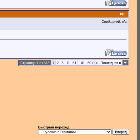
#
10
Сообщений: n/a
Страница 1 из 618
1
2
3
11
51
101
501
>
Последняя
»
Быстрый переход