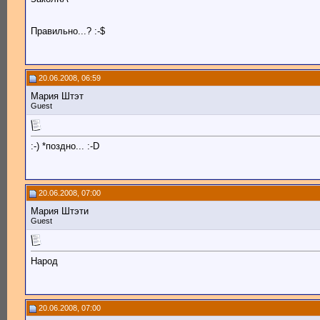
Правильно...? :-$
20.06.2008, 06:59
Мария Штэт
Guest
:-) *поздно... :-D
20.06.2008, 07:00
Мария Штэти
Guest
Народ
20.06.2008, 07:00