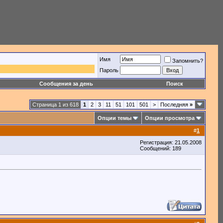
Имя
Запомнить?
Пароль
Сообщения за день
Поиск
Страница 1 из 618
1
2
3
11
51
101
501
>
Последняя
»
Опции темы
Опции просмотра
#
1
Регистрация: 21.05.2008
Сообщений: 189