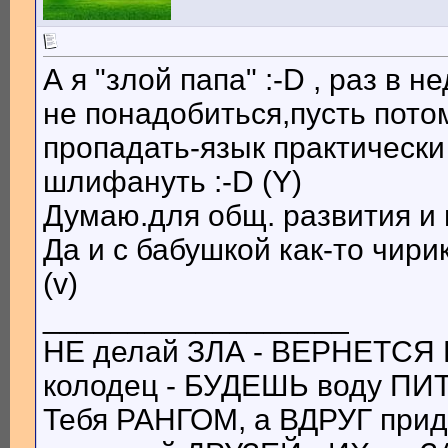
А я "злой папа" :-D , раз в н
не понадобиться,пусть пото
пропадать-язык практически
шлифануть :-D (Y)
Думаю.для общ. развития и г
Да и с бабушкой как-то чирик
(v)
__________________
НЕ делай ЗЛА - ВЕРНЕТСЯ 
колодец - БУДЕШЬ воду ПИТ
Тебя РАНГОМ, а ВДРУГ при