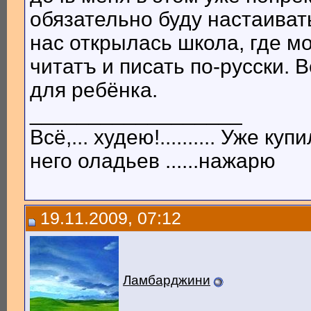
обязательно буду настаивать
нас открылась школа, где мо
читатъ и писать по-русски.
для ребёнка.
__________________
Всё,... худею!.......... Уже купил
него оладьев ......нажарю
19.11.2009, 07:12
Ламбарджини