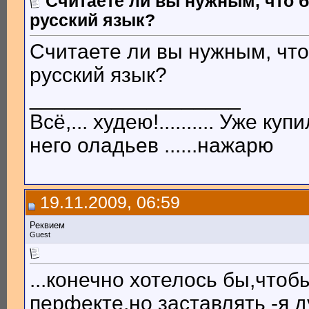
Считаете ли вы нужным, что 
русский язык?
Считаете ли вы нужным, что
русский язык?
__________________
Всё,... худею!.......... Уже купил
него оладьев ......нажарю
19.11.2009, 06:59
Реквием
Guest
...конечно хотелось бы,чтоб
перфекте,но заставлять -я 