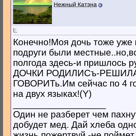
Нежный Катэна
Конечно!Моя дочь тоже уже 
подруги были местные..но,в
полгода здесь-и пришлось р
ДОЧКИ РОДИЛИСъ-РЕШИЛА
ГОВОРИТь.Им сейчас по 4 го
на двух языках!(Y)
__________________
Один не разберет чем пахнут
добудет мед. Дай хлеба одн
жизнь пожертвуй -не поймет