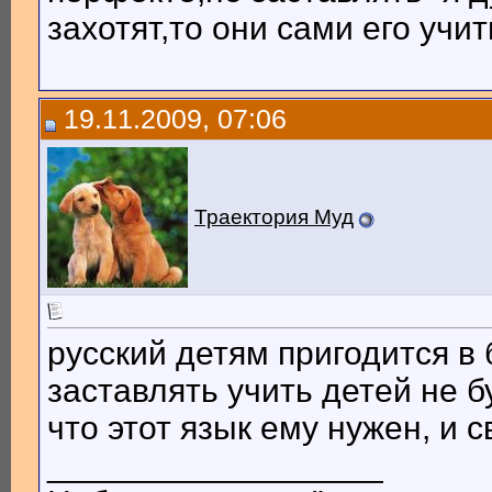
захотят,то они сами его учить
19.11.2009, 07:06
Траектория Муд
русский детям пригодится в 
заставлять учить детей не б
что этот язык ему нужен, и с
__________________