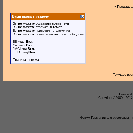
«
Предыдущ
Ваши права в разделе
Вы
не можете
создавать новые темы
Вы
не можете
отвечать в темах
Вы
не можете
прикреплять вложения
Вы
не можете
редактировать свои сообщения
BB коды
Вкл.
Смайлы
Вкл.
[IMG]
код
Вкл.
HTML код
Выкл.
Правила форума
Текущее вре
Powered b
Copyright ©2000 - 2012,
Форум Германии для русскоязычны