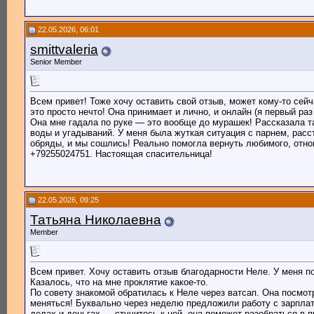
22.05.2026, 06:01
smittvaleria
Senior Member
Всем привет! Тоже хочу оставить свой отзыв, может кому-то сей
это просто нечто! Она принимает и лично, и онлайн (я первый раз
Она мне гадала по руке — это вообще до мурашек! Рассказала та
воды и угадываний. У меня была жуткая ситуация с парнем, расст
обряды, и мы сошлись! Реально помогла вернуть любимого, отно
+79255024751. Настоящая спасительница!
22.05.2026, 09:25
Татьяна Николаевна
Member
Всем привет. Хочу оставить отзыв благодарности Неле. У меня п
Казалось, что на мне проклятие какое-то.
По совету знакомой обратилась к Неле через ватсап. Она посмотр
меняться! Буквально через неделю предложили работу с зарплат
делах и деньгах — стучитесь к ней, она поможет разобраться в 