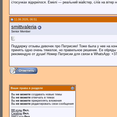
стосунках відкрилося. Емелі — реальний майстер, слів на вітер н
11.06.2026, 06:51
smittvaleria
Senior Member
Поддержу отзывы девочек про Патрисию! Тоже была у нее на конс
принять одно очень тяжелое, но правильное решение. Ее обряды
рекомендую от души! Номер Патрисии для связи в WhatsApp: +375
Ваши права в разделе
Вы
не можете
создавать новые темы
Вы
не можете
отвечать в темах
Вы
не можете
прикреплять вложения
Вы
не можете
редактировать свои сообщения
BB коды
Вкл.
Смайлы
Вкл.
[IMG]
код
Вкл.