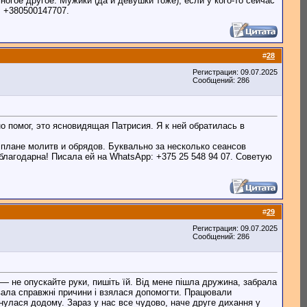
огое другое. Мужики (да и девушки тоже), если у кого-то сейчас
: +380500147707.
#
28
Регистрация: 09.07.2025
Сообщений: 286
 помог, это ясновидящая Патрисия. Я к ней обратилась в
 плане молитв и обрядов. Буквально за несколько сеансов
благодарна! Писала ей на WhatsApp: +375 25 548 94 07. Советую
#
29
Регистрация: 09.07.2025
Сообщений: 286
 — не опускайте руки, пишіть їй. Від мене пішла дружина, забрала
азвала справжні причини і взялася допомогти. Працювали
рнулася додому. Зараз у нас все чудово, наче друге дихання у