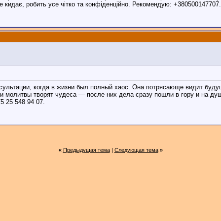
е кидає, робить усе чітко та конфіденційно. Рекомендую: +380500147707.
ультации, когда в жизни был полный хаос. Она потрясающе видит будущ
 и молитвы творят чудеса — после них дела сразу пошли в гору и на д
 25 548 94 07.
«
Предыдущая тема
|
Следующая тема
»