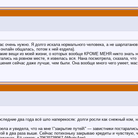
час очень нужно. Я долго искала нормального человека, а не шарлатанов
 онлайн общалась, потом к ней ездила).
кие вещи из моей жизни, о которых вообще КРОМЕ МЕНЯ никто знать не 
ались на ровном месте, я извелась вся. Нана посмотрела, сказала, что 
шения сейчас даже лучше, чем были. Она вообще много чего умеет, маст
оследние два года всё шло наперекосяк: долги росли как снежный ком,
ела и увидела, что на мне \"закрытие путей\" — завистники постарались
ой в два раза выше. Сейчас потихоньку закрываю кредиты и чувствую, 
причинах. Её номер: +79629738967 (WhatsApp).