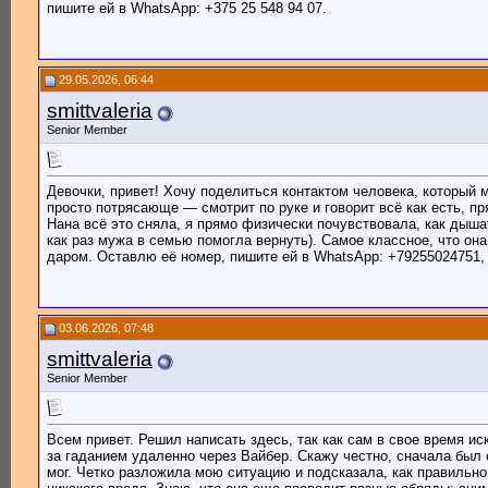
пишите ей в WhatsApp: +375 25 548 94 07.
29.05.2026, 06:44
smittvaleria
Senior Member
Девочки, привет! Хочу поделиться контактом человека, который 
просто потрясающе — смотрит по руке и говорит всё как есть, пр
Нана всё это сняла, я прямо физически почувствовала, как дыша
как раз мужа в семью помогла вернуть). Самое классное, что она
даром. Оставлю её номер, пишите ей в WhatsApp: +79255024751, 
03.06.2026, 07:48
smittvaleria
Senior Member
Всем привет. Решил написать здесь, так как сам в свое время 
за гаданием удаленно через Вайбер. Скажу честно, сначала был 
мог. Четко разложила мою ситуацию и подсказала, как правильно