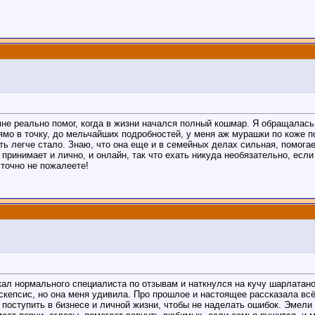
мне реально помог, когда в жизни начался полный кошмар. Я обращалас
ямо в точку, до мельчайших подробностей, у меня аж мурашки по коже п
ть легче стало. Знаю, что она еще и в семейных делах сильная, помог
 принимает и лично, и онлайн, так что ехать никуда необязательно, если
точно не пожалеете!
искал нормального специалиста по отзывам и наткнулся на кучу шарлат
скепсис, но она меня удивила. Про прошлое и настоящее рассказала всё 
 поступить в бизнесе и личной жизни, чтобы не наделать ошибок. Эмел