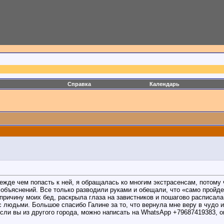
Справка
Календарь
ежде чем попасть к ней, я обращалась ко многим экстрасенсам, потому 
объяснений. Все только разводили руками и обещали, что «само пройде
причину моих бед, раскрыла глаза на завистников и пошагово расписала,
с людьми. Большое спасибо Галине за то, что вернула мне веру в чудо 
 если вы из другого города, можно написать на WhatsApp +79687419383, о