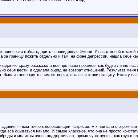
-человечески отблагодарить ясновидящую Эмели. У нас с женой в какой-
 за границу пожить отдельно и там, на фоне депрессии, нашла себе како
о гаданию сразу рассказала всё про наше прошлое, как будто лично нас
ьно себя вести, и сделала обряд на возврат отношений. Результат меня
. Эмели также круто снимает порчи, сглазы и ставит защиту. Если у вас
е гадание — вам точно к ясновидящей Патрисии. Я к ней шла с огромным
гда всё сбываться начало. И самое классное, что она не просто констат
бряды и молитвы очень поддерживают, прямо чувствуешь, как груз с пле