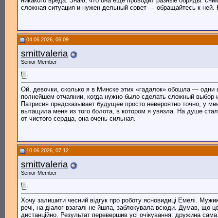
никакого вреда. Знаю, что она еще проводит разные обряды: сним
сложная ситуация и нужен дельный совет — обращайтесь к ней. 
04.06.2026, 06:09
smittvaleria
Senior Member
Ой, девочки, сколько я в Минске этих «гадалок» обошла — одни 
полнейшем отчаянии, когда нужно было сделать сложный выбор и
Патрисия предсказывает будущее просто невероятно точно, у мен
вытащила меня из того болота, в котором я увязла. На душе стал
от чистого сердца, она очень сильная.
10.06.2026, 07:12
smittvaleria
Senior Member
Хочу залишити чесний відгук про роботу ясновидиці Емелі. Мужики
речі, на діалог взагалі не йшла, заблокувала всюди. Думав, що ц
дистанційно. Результат перевершив усі очікування: дружина сама 