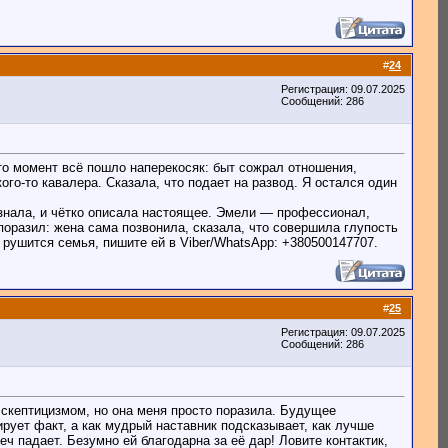
#
24
Регистрация: 09.07.2025
Сообщений: 286
то момент всё пошло наперекосяк: быт сожрал отношения,
го-то кавалера. Сказала, что подает на развод. Я остался один
 знала, и чётко описала настоящее. Эмели — профессионал,
 поразил: жена сама позвонила, сказала, что совершила глупость
 рушится семья, пишите ей в Viber/WhatsApp: +380500147707.
#
25
Регистрация: 09.07.2025
Сообщений: 286
 скептицизмом, но она меня просто поразила. Будущее
ирует факт, а как мудрый наставник подсказывает, как лучше
ч падает. Безумно ей благодарна за её дар! Ловите контактик,