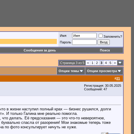
Имя
Запомнить?
Пароль
Сообщения за день
Поиск
Страница 3 из 5
<
1
2
3
4
5
>
Опции темы
Опции просмотра
#
21
Регистрация: 30.05.2025
Сообщений: 47
что в жизни наступил полный крах — бизнес рушился, долги
т». И только Галина мне реально помогла.
 что делать. Её предсказания — это что-то невероятное,
и буквально спасла от разорения! Мои знакомые теперь тоже
на по фото консультирует ничуть не хуже.