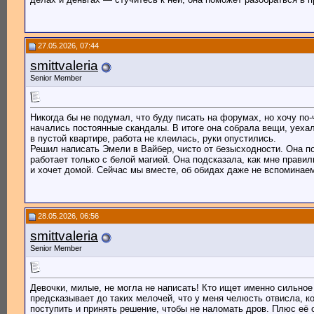
27.05.2026, 07:44
smittvaleria
Senior Member
Никогда бы не подумал, что буду писать на форумах, но хочу по
начались постоянные скандалы. В итоге она собрала вещи, уехала
в пустой квартире, работа не клеилась, руки опустились.
Решил написать Эмели в Вайбер, чисто от безысходности. Она п
работает только с белой магией. Она подсказала, как мне правил
и хочет домой. Сейчас мы вместе, об обидах даже не вспоминаем
28.05.2026, 06:56
smittvaleria
Senior Member
Девочки, милые, не могла не написать! Кто ищет именно сильно
предсказывает до таких мелочей, что у меня челюсть отвисла, ко
поступить и принять решение, чтобы не наломать дров. Плюс её о