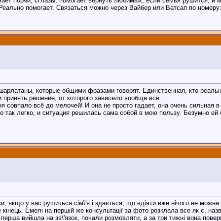
ает порчи, сглазы, помогает вернуть любимых, если семья рушится, и мн
Реально помогает. Связаться можно через Вайбер или Ватсап по номеру
шарлатаны, которые общими фразами говорят. Единственная, кто реально
 принять решение, от которого зависело вообще всё.
я совпало всё до мелочей! И она не просто гадает, она очень сильная в
о так легко, и ситуация решилась сама собой в мою пользу. Безумно ей 
, якщо у вас рушиться сім\'я і здається, що вдіяти вже нічого не можна
е кінець. Емелі на першій же консультації за фото розклала все як є, н
перша вийшла на зв\'язок, почали розмовляти, а за три тижні вона пове