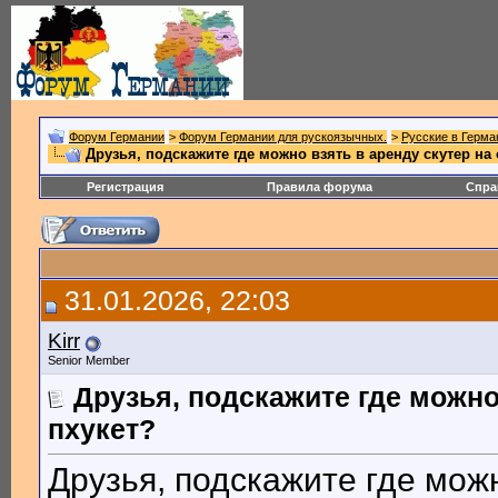
Форум Германии
>
Форум Германии для рускоязычных.
>
Русские в Герма
Друзья, подскажите где можно взять в аренду скутер на
Регистрация
Правила форума
Спра
31.01.2026, 22:03
Kirr
Senior Member
Друзья, подскажите где можно
пхукет?
Друзья, подскажите где можн