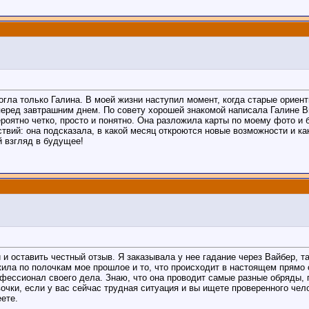
огла только Галина. В моей жизни наступил момент, когда старые ориент
 перед завтрашним днем. По совету хорошей знакомой написала Галине В
ероятно четко, просто и понятно. Она разложила карты по моему фото и
твий: она подсказала, в какой месяц откроются новые возможности и как
й взгляд в будущее!
оставить честный отзыв. Я заказывала у нее гадание через Вайбер, та
ила по полочкам мое прошлое и то, что происходит в настоящем прямо 
офессионал своего дела. Знаю, что она проводит самые разные обряды,
вочки, если у вас сейчас трудная ситуация и вы ищете проверенного че
ете.