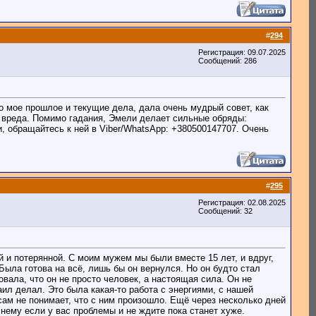
#
294
Регистрация: 09.07.2025
Сообщений: 286
о мое прошлое и текущие дела, дала очень мудрый совет, как
о вреда. Помимо гадания, Эмели делает сильные обряды:
и, обращайтесь к ней в Viber/WhatsApp: +380500147707. Очень
#
295
Регистрация: 02.08.2025
Сообщений: 32
й и потерянной. С моим мужем мы были вместе 15 лет, и вдруг,
 Была готова на всё, лишь бы он вернулся. Но он будто стал
вала, что он не просто человек, а настоящая сила. Он не
ил делал. Это была какая-то работа с энергиями, с нашей
сам не понимает, что с ним произошло. Ещё через несколько дней
нему если у вас проблемы и не ждите пока станет хуже.