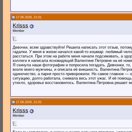
17.06.2026, 21:01
Krisss
Member
Девочки, всем здравствуйте! Решила написать этот отзыв, пото
гадалки. У меня в жизни начался какой-то кошмар: любимый чело
расстаться. При этом на работе меня начали подсиживать, а здор
коллеги я написала ясновидящей Валентине Петровне на её номер
Я скинула наши фотографии и попросила погадать. Девчонки, то,
возле моего мужчины, и описала её внешность. Валентина Петров
одиночество, а парня просто приворожили. Но самое главное — он
ситуацию, долго работала, снимала весь этот ужас. И её помощь
утихло, здоровье восстановилось. Валентина Петровна решает мн
17.06.2026, 21:01
Krisss
Member