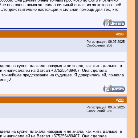
666039. Она делает очень точный просмотр по фото и отлично
е она очень помогла: сняла сильный сглаз, из-за которого всё
 Это действительно настоящая и сильная помощь для тех, кто
#
298
Регистрация: 09.07.2025
Сообщений: 286
дела на кухне, плакала навзрыд и не знала, как жить дальше: в
и и написала ей на Ватсап +375255489407. Она сделала
ла точнейшее предсказание на будущее. Я доверилась ей, приняла
омощь!
#
299
Регистрация: 09.07.2025
Сообщений: 286
дела на кухне, плакала навзрыд и не знала, как жить дальше: в
и и написала ей на Ватсап +375255489407. Она сделала