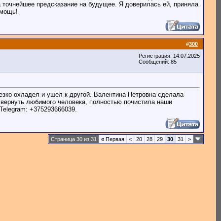
ла точнейшее предсказание на будущее. Я доверилась ей, приняла
омощь!
#
300
Регистрация: 14.07.2025
Сообщений: 85
резко охладел и ушел к другой. Валентина Петровна сделала
а вернуть любимого человека, полностью почистила наши
 Telegram: +375293666039.
Страница 30 из 31
«
Первая
<
20
28
29
30
31
>