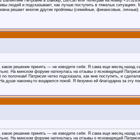
те Валентине Петровне в Вайбер, Ватсап или Телеграм на номер +375293
вы людей и подсказывает, как лучше поступить в тяжелых ситуациях. Мн
овна решает многие другие проблемы (семейные, финансовые, личные).
, какое решение принять — не изводите себя. Я сама еще месяц назад си
льно. На минском форуме наткнулась на отзывы о ясновидящей Патриси
ё по полочкам! Патрисия четко подсказала, как мне поступить, и сдела
На душе наконец-то воцарился покой. Я безумно ей благодарна за эту п
, какое решение принять — не изводите себя. Я сама еще месяц назад си
льно. На минском форуме наткнулась на отзывы о ясновидящей Патриси