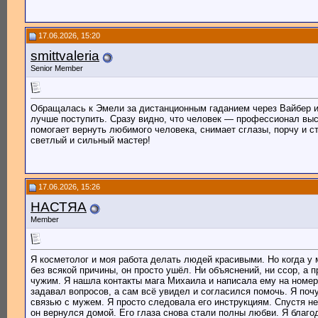
17.06.2026, 15:20
smittvaleria
Senior Member
Обращалась к Эмели за дистанционным гаданием через Вайбер и 
лучше поступить. Сразу видно, что человек — профессионал выс
помогает вернуть любимого человека, снимает сглазы, порчу и с
светлый и сильный мастер!
17.06.2026, 15:26
НАСТЯА
Member
​Я косметолог и моя работа делать людей красивыми. Но когда у
без всякой причины, он просто ушёл. Ни объяснений, ни ссор, а 
чужим. Я нашла контакты мага Михаила и написала ему на номер 
задавал вопросов, а сам всё увидел и согласился помочь. Я поч
связью с мужем. Я просто следовала его инструкциям. Спустя не
он вернулся домой. Его глаза снова стали полны любви. Я благо