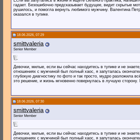
Если вы запутались в жизни и ищете сильного практика, напиши
гадает. Безошибочно предсказывает будущее, видит скрытые моти
рушилось, и помогла вернуть любимого мужчину. Валентина Петр
оказался в тупике.
18.06.2026, 07:29
smittvaleria
Senior Member
Девочки, милые, если вы сейчас находитесь в тупике и не знаете
отношениях с мужчиной был полный хаос, я запуталась окончате
глубокую диагностику по фото и так просто, мудро разложила вс
это решение, и жизнь мгновенно повернулась в лучшую сторону. 
18.06.2026, 07:30
smittvaleria
Senior Member
Девочки, милые, если вы сейчас находитесь в тупике и не знаете
отношениях с мужчиной был полный хаос, я запуталась окончате