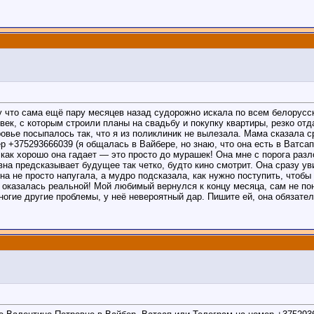
му что сама ещё пару месяцев назад судорожно искала по всем белорусс
век, с которым строили планы на свадьбу и покупку квартиры, резко отд
овье посыпалось так, что я из поликлиник не вылезала. Мама сказала сра
 +375293666039 (я общалась в Вайбере, но знаю, что она есть в Ватсап
 как хорошо она гадает — это просто до мурашек! Она мне с порога ра
на предсказывает будущее так четко, будто кино смотрит. Она сразу уви
а не просто напугала, а мудро подсказала, как нужно поступить, чтобы 
 оказалась реальной! Мой любимый вернулся к концу месяца, сам не пон
огие другие проблемы, у неё невероятный дар. Пишите ей, она обязате