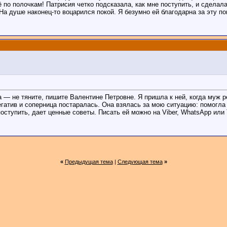
ё по полочкам! Патрисия четко подсказала, как мне поступить, и сдела
На душе наконец-то воцарился покой. Я безумно ей благодарна за эту п
ча — не тяните, пишите Валентине Петровне. Я пришла к ней, когда муж 
егатив и соперница постаралась. Она взялась за мою ситуацию: помогл
поступить, дает ценные советы. Писать ей можно на Viber, WhatsApp или
«
Предыдущая тема
|
Следующая тема
»