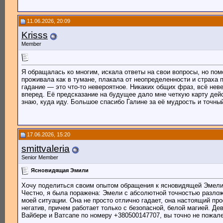
11.06.2026, 20:09
Krisss
Member
Я обращалась ко многим, искала ответы на свои вопросы, но пом
проживала как в тумане, плакала от неопределенности и страха
гадание — это что-то невероятное. Никаких общих фраз, всё нев
вперед. Её предсказание на будущее дало мне четкую карту дейс
знаю, куда иду. Большое спасибо Галине за её мудрость и точны
17.06.2026, 15:20
smittvaleria
Senior Member
Ясновидящая Эмили
Хочу поделиться своим опытом обращения к ясновидящей Эмели и 
Честно, я была поражена: Эмели с абсолютной точностью разлож
моей ситуации. Она не просто отлично гадает, она настоящий пр
негатив, причем работает только с безопасной, белой магией. Де
Вайбере и Ватсапе по номеру +380500147707, вы точно не пожале