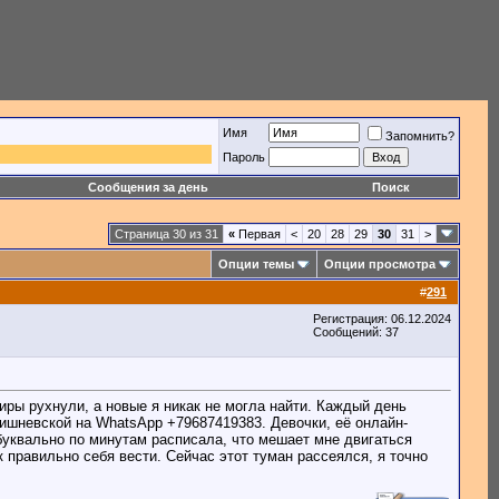
Имя
Запомнить?
Пароль
Сообщения за день
Поиск
Страница 30 из 31
«
Первая
<
20
28
29
30
31
>
Опции темы
Опции просмотра
#
291
Регистрация: 06.12.2024
Сообщений: 37
иры рухнули, а новые я никак не могла найти. Каждый день
ишневской на WhatsApp +79687419383. Девочки, её онлайн-
 буквально по минутам расписала, что мешает мне двигаться
 правильно себя вести. Сейчас этот туман рассеялся, я точно