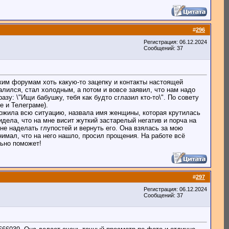
#
296
Регистрация: 06.12.2024
Сообщений: 37
ким форумам хоть какую-то зацепку и контакты настоящей
алился, стал холодным, а потом и вовсе заявил, что нам надо
зу: \"Ищи бабушку, тебя как будто сглазил кто-то\". По совету
е и Телеграме).
зложила всю ситуацию, назвала имя женщины, которая крутилась
дела, что на мне висит жуткий застарелый негатив и порча на
не наделать глупостей и вернуть его. Она взялась за мою
имал, что на него нашло, просил прощения. На работе всё
льно поможет!
#
297
Регистрация: 06.12.2024
Сообщений: 37