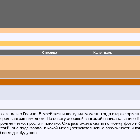
Справка
Календарь
огла только Галина. В моей жизни наступил момент, когда старые ориент
 перед завтрашним днем. По совету хорошей знакомой написала Галине В
ероятно четко, просто и понятно. Она разложила карты по моему фото и
твий: она подсказала, в какой месяц откроются новые возможности и как
й взгляд в будущее!