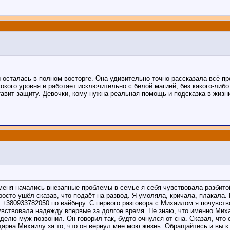
осталась в полном восторге. Она удивительно точно рассказала всё пр
окого уровня и работает исключительно с белой магией, без какого-либ
тавит защиту. Девочки, кому нужна реальная помощь и подсказка в жизн
 меня начались внезапные проблемы в семье я себя чувствовала разбито
просто ушёл сказав, что подаёт на развод. Я умоляла, кричала, плакала.
+380933782050 по вайберу. С первого разговора с Михаилом я почувство
увствовала надежду впервые за долгое время. Не знаю, что именно Миха
делю муж позвонил. Он говорил так, будто очнулся от сна. Сказал, что 
дарна Михаилу за то, что он вернул мне мою жизнь. Обращайтесь и вы к 