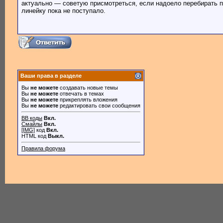
актуально — советую присмотреться, если надоело перебирать п
линейку пока не поступало.
Ваши права в разделе
Вы
не можете
создавать новые темы
Вы
не можете
отвечать в темах
Вы
не можете
прикреплять вложения
Вы
не можете
редактировать свои сообщения
BB коды
Вкл.
Смайлы
Вкл.
[IMG]
код
Вкл.
HTML код
Выкл.
Правила форума