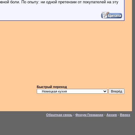
ой боли. По опыту: ни одной претензии от покупателей на эту
Быстрый переход
Обратная связь
-
Форум Германии
-
Архив
-
Вверх