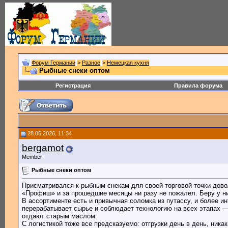
Форум Германии
>
Разное
>
Немецкая кухня
Рыбные снеки оптом
Регистрация
Правила форума
28.05.2026, 11:34
bergamot
Member
Рыбные снеки оптом
Присматривался к рыбным снекам для своей торговой точки довол
«Профиш» и за прошедшие месяцы ни разу не пожалел. Беру у 
В ассортименте есть и привычная соломка из путассу, и более и
перерабатывает сырье и соблюдает технологию на всех этапах — 
отдают старым маслом.
С логистикой тоже все предсказуемо: отгрузки день в день, ник