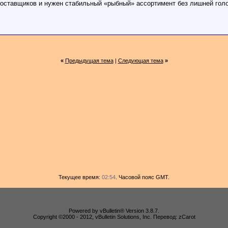
оставщиков и нужен стабильный «рыбный» ассортимент без лишней головн
«
Предыдущая тема
|
Следующая тема
»
Текущее время:
02:54
. Часовой пояс GMT.
Powered by vBulletin® Version 3.8.7.
Copyright ©2000 - 2012, vBulletin Solutions, Inc. Перевод: zCarot