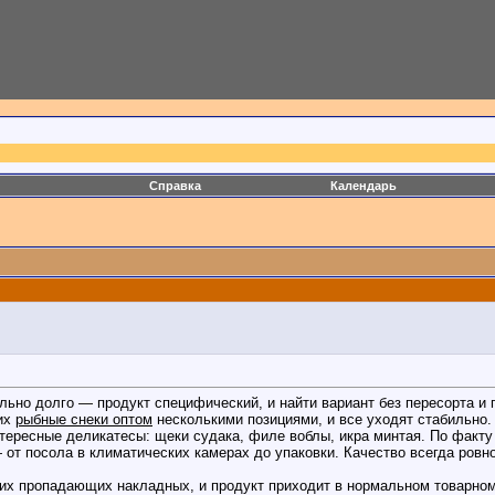
Справка
Календарь
ьно долго — продукт специфический, и найти вариант без пересорта и 
них
рыбные снеки оптом
несколькими позициями, и все уходят стабильно.
нтересные деликатесы: щеки судака, филе воблы, икра минтая. По факту
от посола в климатических камерах до упаковки. Качество всегда ровно
аких пропадающих накладных, и продукт приходит в нормальном товарно