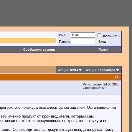
Имя
Запомнить?
Пароль
Сообщения за день
Поиск
Опции темы
Опции просмотра
#
1
Регистрация: 24.06.2025
Сообщений: 69
прогорклого привкуса оказалось целой задачей. Остановился на
 это именно продукт от производителя, который сам
е: снеки плотные и просушенные, не крошатся в труху и не
м виде. Сопроводительная документация всегда на руках. Кому