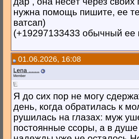
дар , она несёт через своих
нужна помощь пишите, ее т
ватсап)
(+19297133433 обычный ее 
01.06.2026, 16:08
Lena .......
Member
Я до сих пор не могу сдержа
день, когда обратилась к м
рушилась на глазах: муж уш
постоянные ссоры, а в душе 
надежды уже не осталось.Но