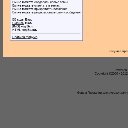
Вы
не можете
создавать новые темы
Вы
не можете
отвечать в темах
Вы
не можете
прикреплять вложения
Вы
не можете
редактировать свои сообщения
BB коды
Вкл.
Смайлы
Вкл.
[IMG]
код
Вкл.
HTML код
Выкл.
Правила форума
Текущее вре
Powered b
Copyright ©2000 - 2012,
Форум Германии для русскоязычны