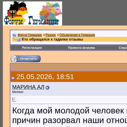
Форум Германии
>
Разное
>
Объявления в Германии
Кто обращался к гадалке отзывы
Регистрация
Правила форума
Спра
25.05.2026, 18:51
МАРИНА АЛ
Member
Когда мой молодой человек 
причин разорвал наши отнош