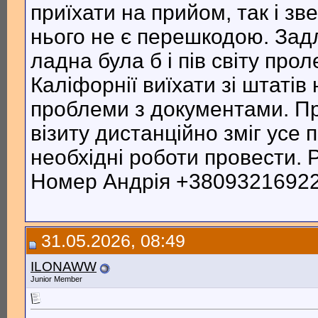
приїхати на прийом, так і зв
нього не є перешкодою. Зад
ладна була б і пів світу про
Каліфорнії виїхати зі штатів
проблеми з документами. Пр
візиту дистанційно зміг усе п
необхідні роботи провести. 
Номер Андрія +380932169225
31.05.2026, 08:49
ILONAWW
Junior Member