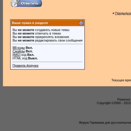
«
Предыдущ
Ваши права в разделе
Вы
не можете
создавать новые темы
Вы
не можете
отвечать в темах
Вы
не можете
прикреплять вложения
Вы
не можете
редактировать свои сообщения
BB коды
Вкл.
Смайлы
Вкл.
[IMG]
код
Вкл.
HTML код
Выкл.
Правила форума
Текущее вре
Powered b
Copyright ©2000 - 2012,
Форум Германии для русскоязычны