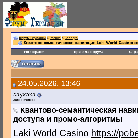
Форум Германии
>
Разное
>
Беседка
Квантово-семантическая навигация Laki World Casino: 
Регистрация
Правила форума
Спра
24.05.2026, 13:46
sayxaxa
Junior Member
Квантово-семантическая навиг
доступа и промо-алгоритмы
Laki World Casino
https://pob