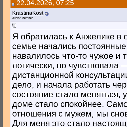
22.04.2026, 07:25
KrastinaKost
Я обратилась к Анжелике в...
22.04.2026,
07:25
KrastinaKost
Junior Member
Я обратилась к Анжелике в 
семье начались постоянные
навалилось что-то чужое и 
логически, но чувствовала 
дистанционной консультации
дело, и начала работать че
состояние стало меняться, 
доме стало спокойнее. Сам
отношения с мужем, мы снов
Для меня это стало настоя