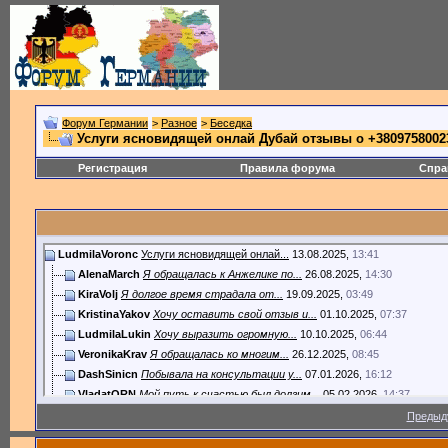
Форум Германии
>
Разное
>
Беседка
Услуги ясновидящей онлай Дубай отзывы о +3809758002
Регистрация
Правила форума
Спра
LudmilaVoronc
Услуги ясновидящей онлай...
13.08.2025,
13:41
AlenaMarch
Я обращалась к Анжелике по...
26.08.2025,
14:30
KiraVolj
Я долгое время страдала от...
19.09.2025,
03:49
KristinaYakov
Хочу оставить свой отзыв и...
01.10.2025,
07:37
LudmilaLukin
Хочу выразить огромную...
10.10.2025,
06:44
VeronikaKrav
Я обращалась ко многим...
26.12.2025,
08:45
DashSinicn
Побывала на консультации у...
07.01.2026,
16:12
VladatORN
Мой путь к счастью был долгим...
05.02.2026,
14:37
avgus
Приворот с оплатой после...
18.02.2026,
13:55
Предыд
AntoninaMiron
Хочу поделиться своей...
12.03.2026,
03:06