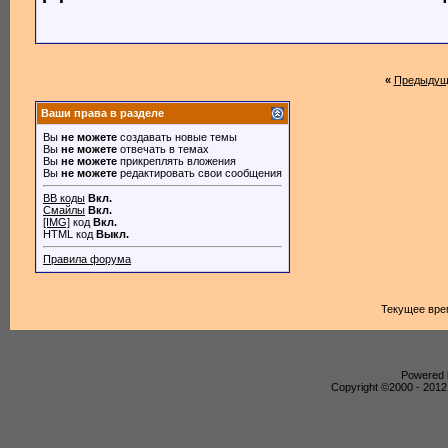
«
Предыдущ
Ваши права в разделе
Вы
не можете
создавать новые темы
Вы
не можете
отвечать в темах
Вы
не можете
прикреплять вложения
Вы
не можете
редактировать свои сообщения
BB коды
Вкл.
Смайлы
Вкл.
[IMG]
код
Вкл.
HTML код
Выкл.
Правила форума
Текущее вре
Powered b
Copyright ©2000 - 2012,