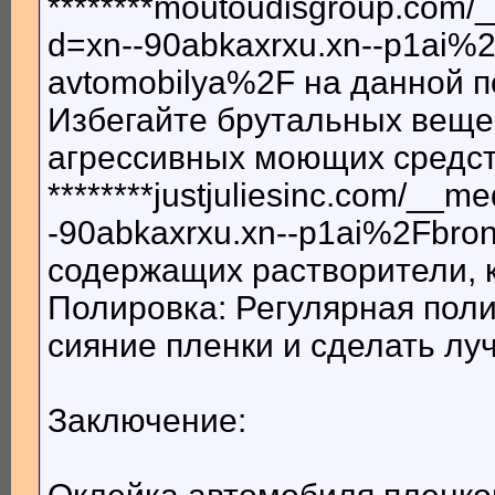
********moutoudisgroup.com/
d=xn--90abkaxrxu.xn--p1ai%2
avtomobilya%2F на данной п
Избегайте брутальных веще
агрессивных моющих средст
********justjuliesinc.com/__m
-90abkaxrxu.xn--p1ai%2Fbron
содержащих растворители, к
Полировка: Регулярная пол
сияние пленки и сделать лу
Заключение: