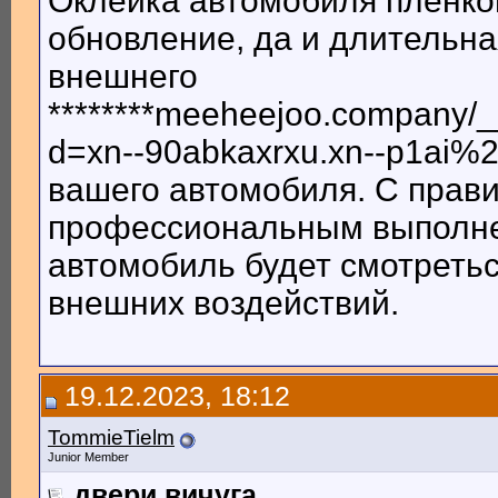
Оклейка автомобиля пленкой
обновление, да и длительна
внешнего
********meeheejoo.company/_
d=xn--90abkaxrxu.xn--p1ai%2
вашего автомобиля. С прав
профессиональным выполнен
автомобиль будет смотреть
внешних воздействий.
19.12.2023, 18:12
TommieTielm
Junior Member
двери вичуга