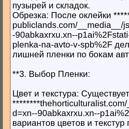
пузырей и складок.
Обрезка: После оклейки *****
publiclands.com/__media__/j
-90abkaxrxu.xn--p1ai%2Fstat
plenka-na-avto-v-spb%2F де
лишней пленки по бокам ав
**3. Выбор Пленки:
Цвет и текстура: Существу
********thehorticulturalist.c
d=xn--90abkaxrxu.xn--p1ai%2
вариантов цветов и текстур 