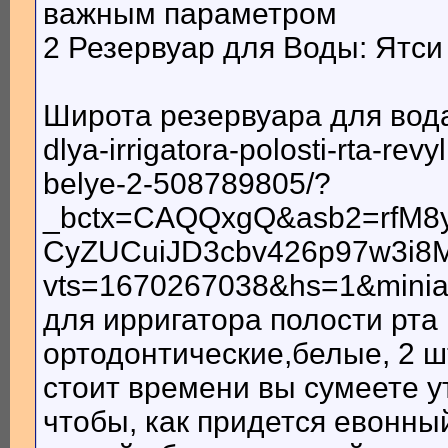
важным параметром
2 Резервуар для Воды: Ятси
Широта резервуара для вода
dlya-irrigatora-polosti-rta-rev
belye-2-508789805/?
_bctx=CAQQxgQ&asb2=rfM8
CyZUCuiJD3cbv426p97w3i8
vts=1670267038&hs=1&minia
для ирригатора полости рта 
ортодонтические,белые, 2 ш
стоит времени вы сумеете 
чтобы, как придется евонны