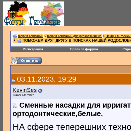
Форум Германии
>
Форум Германии для рускоязычных.
>
Немцы в России 
ПОМОЖЕМ ДРУГ ДРУГУ В ПОИСКАХ НАШЕЙ РОДОСЛОВНОЙ.
Регистрация
Правила форума
Спра
03.11.2023, 19:29
KevinSes
Junior Member
Сменные насадки для ирригато
ортодонтические,белые,
НА сфере теперешних технол