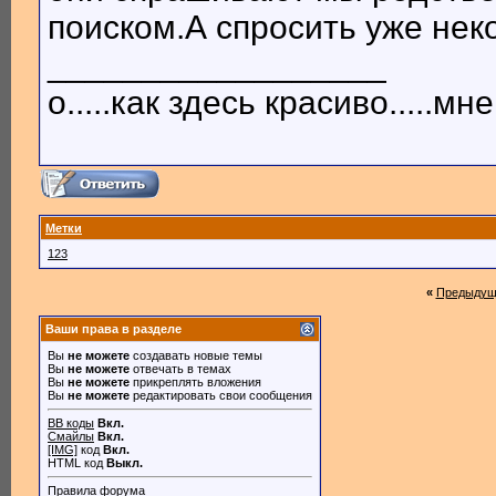
поиском.А спросить уже неко
__________________
о.....как здесь красиво.....мне 
Метки
123
«
Предыдущ
Ваши права в разделе
Вы
не можете
создавать новые темы
Вы
не можете
отвечать в темах
Вы
не можете
прикреплять вложения
Вы
не можете
редактировать свои сообщения
BB коды
Вкл.
Смайлы
Вкл.
[IMG]
код
Вкл.
HTML код
Выкл.
Правила форума