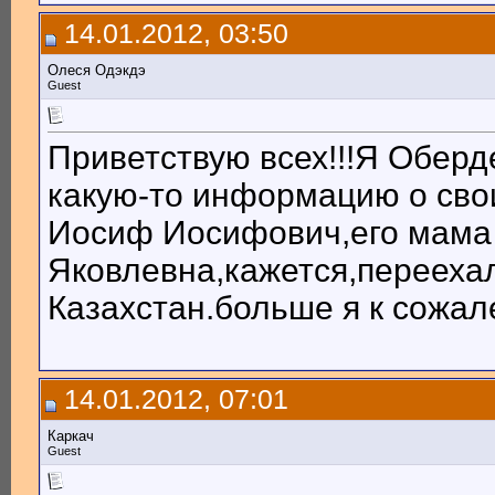
14.01.2012, 03:50
Олеся Одэкдэ
Guest
Приветствую всех!!!Я Обер
какую-то информацию о сво
Иосиф Иосифович,его мам
Яковлевна,кажется,переехал
Казахстан.больше я к сожал
14.01.2012, 07:01
Каркач
Guest