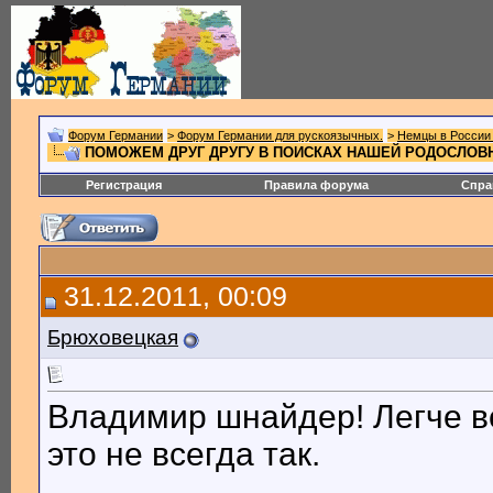
Форум Германии
>
Форум Германии для рускоязычных.
>
Немцы в России 
ПОМОЖЕМ ДРУГ ДРУГУ В ПОИСКАХ НАШЕЙ РОДОСЛОВНОЙ.
Регистрация
Правила форума
Спра
31.12.2011, 00:09
Брюховецкая
Владимир шнайдер! Легче вс
это не всегда так.
__________________