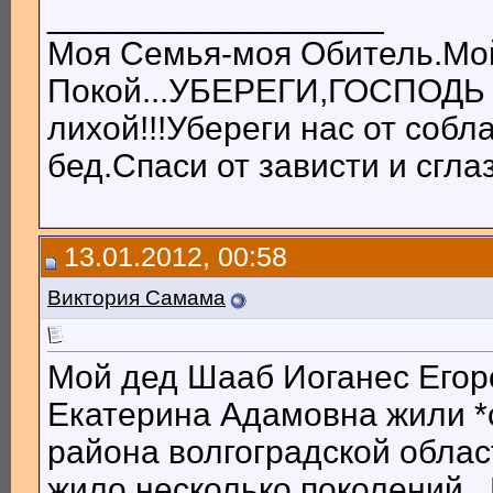
__________________
Моя Семья-моя Обитель.Мо
Покой...УБЕРЕГИ,ГОСПОДЬ
лихой!!!Убереги нас от собл
бед.Спаси от зависти и сглаз
13.01.2012, 00:58
Виктория Самама
Мой дед Шааб Иоганес Егор
Екатерина Адамовна жили *
района волгоградской облас
жило несколько поколений .