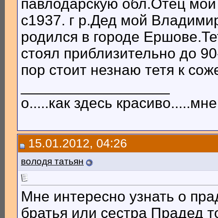
павлодарскую обл.Отец мо
с1937. г р.Дед мой Владими
родился в городе Ершове.Те
стоял приблизительно до 90
пор стоит незнаю тетя к сож
__________________
о.....как здесь красиво.....мне 
15.01.2012, 04:26
володя татьян
Мне интересно узнать о пра
братья или сестра Прадед т