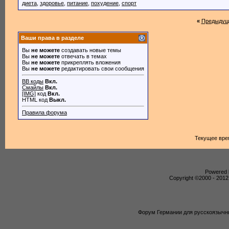
диета
,
здоровье
,
питание
,
похудение
,
спорт
«
Предыдущ
Ваши права в разделе
Вы
не можете
создавать новые темы
Вы
не можете
отвечать в темах
Вы
не можете
прикреплять вложения
Вы
не можете
редактировать свои сообщения
BB коды
Вкл.
Смайлы
Вкл.
[IMG]
код
Вкл.
HTML код
Выкл.
Правила форума
Текущее вре
Powered b
Copyright ©2000 - 2012,
Форум Германии для русскоязычны