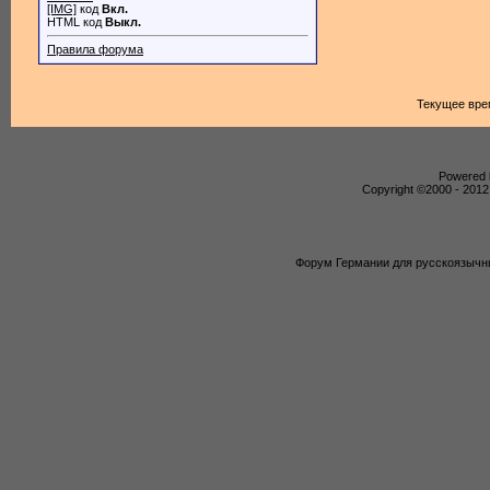
[IMG]
код
Вкл.
HTML код
Выкл.
Правила форума
Текущее вре
Powered b
Copyright ©2000 - 2012,
Форум Германии для русскоязычны