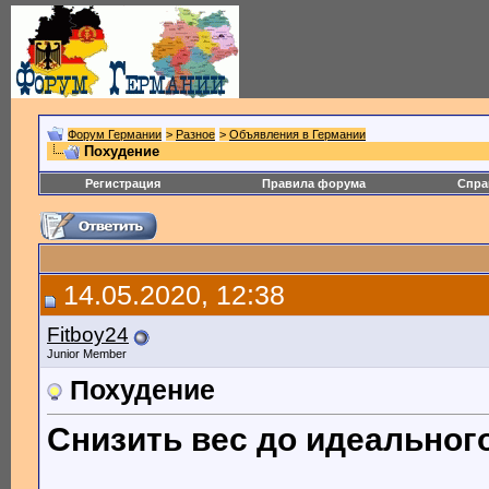
Форум Германии
>
Разное
>
Объявления в Германии
Похудение
Регистрация
Правила форума
Спра
14.05.2020, 12:38
Fitboy24
Junior Member
Похудение
Снизить вес до идеального