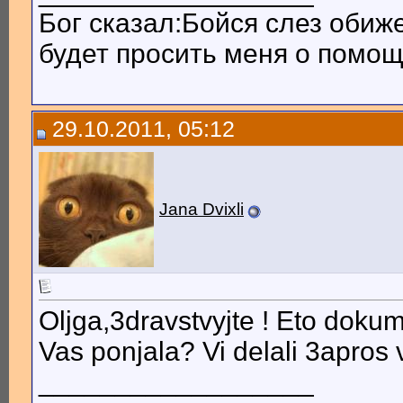
Бог сказал:Бойся слез обиж
будет просить меня о помощи
29.10.2011, 05:12
Jana Dvixli
Oljga,3dravstvyjte ! Eto doku
Vas ponjala? Vi delali 3apros v
__________________