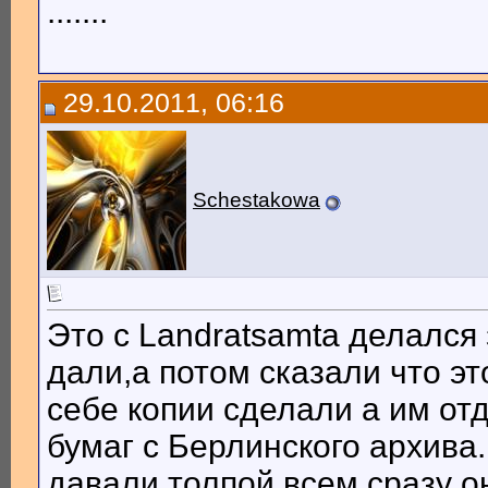
.......
29.10.2011, 06:16
Schestakowa
Это с Landratsamta делался
дали,а потом сказали что эт
себе копии сделали а им отд
бумаг с Берлинского архива.
давали толпой всем сразу о