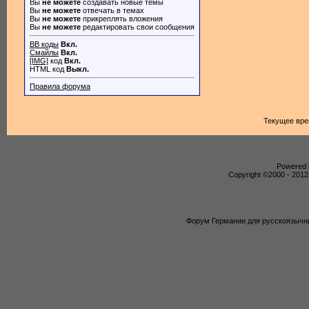
Вы
не можете
создавать новые темы
Вы
не можете
отвечать в темах
Вы
не можете
прикреплять вложения
Вы
не можете
редактировать свои сообщения
BB коды
Вкл.
Смайлы
Вкл.
[IMG]
код
Вкл.
HTML код
Выкл.
Правила форума
Текущее вр
Powered b
Copyright ©2000 - 2012,
Форум Германии для русскоязычны