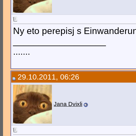
Ny eto perepisj s Einwanderu
__________________
.......
29.10.2011, 06:26
Jana Dvixli