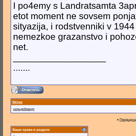
I po4emy s Landratsamta 3apros
etot moment ne sovsem ponjat
sityazija, i rodstvenniki v 19
nemezkoe grazanstvo i pohoze
net.
__________________
.......
Метки
хильдебрандт
«
Предыдущ
Ваши права в разделе