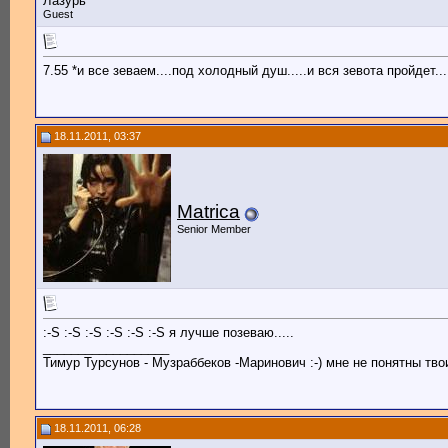
Лазурь
Guest
7.55 *и все зеваем....под холодный душ.....и вся зевота пройдет...
18.11.2011, 03:37
Matrica
Senior Member
:-S :-S :-S :-S :-S :-S я лучше позеваю.....
__________________
Тимур Турсунов - Музраббеков -Маринович :-) мне не понятны твои
18.11.2011, 06:28