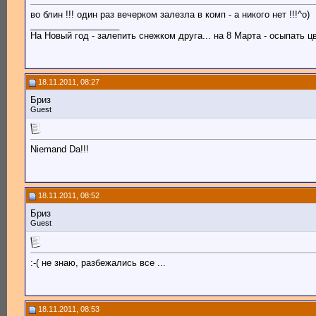
во блин !!! один раз вечерком залезла в комп - а никого нет !!!^o)
__________________
На Новый год - залепить снежком друга... на 8 Марта - осыпать цв
18.11.2011, 08:27
Бриз
Guest
Niemand Da!!!
18.11.2011, 08:52
Бриз
Guest
:-( не знаю, разбежались все ...
18.11.2011, 08:53