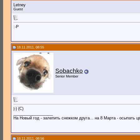
Letney
Guest
:-P
18.11.2011, 08:55
Sobachko
Senior Member
|-) (C)
__________________
На Новый год - залепить снежком друга... на 8 Марта - осыпать цв
18.11.2011, 08:56