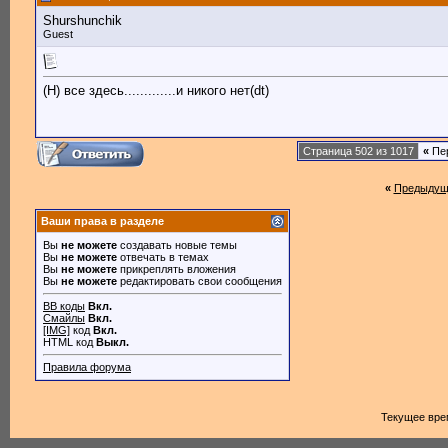
Shurshunchik
Guest
(H) все здесь.............и никого нет(dt)
Страница 502 из 1017
«
Пе
«
Предыдущ
Ваши права в разделе
Вы
не можете
создавать новые темы
Вы
не можете
отвечать в темах
Вы
не можете
прикреплять вложения
Вы
не можете
редактировать свои сообщения
BB коды
Вкл.
Смайлы
Вкл.
[IMG]
код
Вкл.
HTML код
Выкл.
Правила форума
Текущее вре