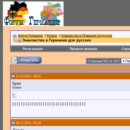
Форум Германии
>
Разное
>
Знакомства в Германии по-русски
Знакомства в Германии для русских
Регистрация
Правила форума
Спра
Страница 502 из 1017
«
Пе
17.11.2011, 18:51
Бриз
Guest
|-) |-) |-) |-) |-) |-) |-) |-) |-) |-) |-) |-) |-) |-) |-) |-) |-)
18.11.2011, 02:10