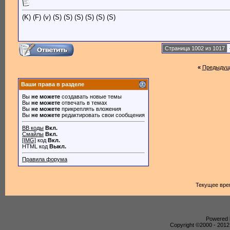
(K) (F) (v) (S) (S) (S) (S) (S) (S)
Страница 1002 из 1017
«
Предыдущ
Ваши права в разделе
Вы
не можете
создавать новые темы
Вы
не можете
отвечать в темах
Вы
не можете
прикреплять вложения
Вы
не можете
редактировать свои сообщения
BB коды
Вкл.
Смайлы
Вкл.
[IMG]
код
Вкл.
HTML код
Выкл.
Правила форума
Текущее вре
Powered b
Copyright ©2000 - 2012,