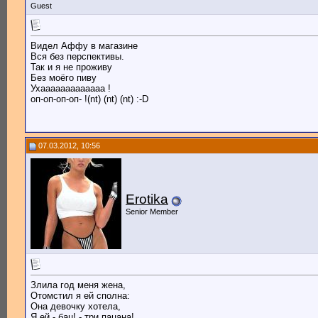
Guest
Видел Аффу в магазине
Вся без перспективы.
Так и я не проживу
Без моёго пиву
Ухааааааааааааа !
оп-оп-оп-оп- !(nt) (nt) (nt) :-D
07.03.2012, 10:56
Erotika
Senior Member
Злила год меня жена,
Отомстил я ей сполна:
Она девочку хотела,
Я ей - бац! - три пацана!