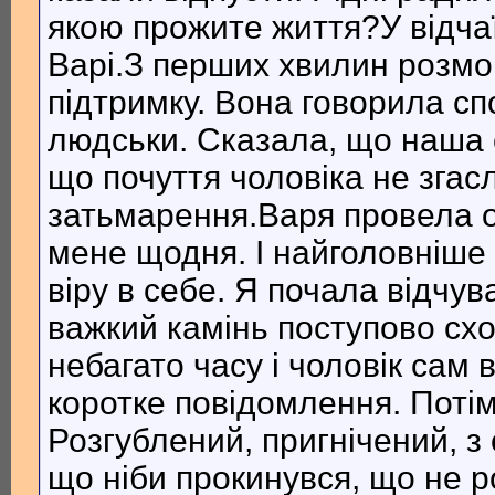
якою прожите життя?У відча
Варі.З перших хвилин розмо
підтримку. Вона говорила сп
людськи. Сказала, що наша 
що почуття чоловіка не згасл
затьмарення.Варя провела о
мене щодня. І найголовніше
віру в себе. Я почала відчув
важкий камінь поступово схо
небагато часу і чоловік сам 
коротке повідомлення. Потім
Розгублений, пригнічений, з 
що ніби прокинувся, що не ро