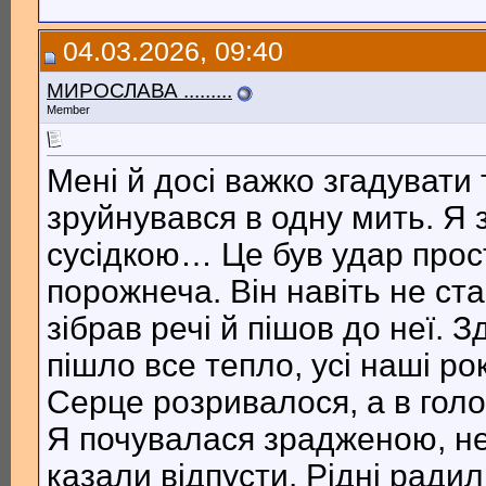
04.03.2026, 09:40
МИРОСЛАВА .........
Member
Мені й досі важко згадувати 
зруйнувався в одну мить. Я 
сусідкою… Це був удар прост
порожнеча. Він навіть не ст
зібрав речі й пішов до неї. 
пішло все тепло, усі наші ро
Серце розривалося, а в гол
Я почувалася зрадженою, н
казали відпусти. Рідні радил