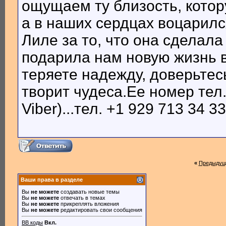
ощущаем ту близость, котор
а в наших сердцах воцарилс
Лиле за то, что она сдела
подарила нам новую жизнь в
теряете надежду, доверьте
творит чудеса.Ее номер тел.
Viber)...тел. +1 929 713 34 3
«
Предыдущ
Ваши права в разделе
Вы
не можете
создавать новые темы
Вы
не можете
отвечать в темах
Вы
не можете
прикреплять вложения
Вы
не можете
редактировать свои сообщения
BB коды
Вкл.