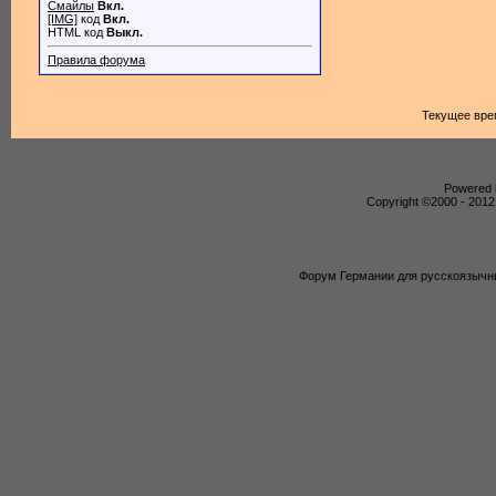
Смайлы
Вкл.
[IMG]
код
Вкл.
HTML код
Выкл.
Правила форума
Текущее вре
Powered b
Copyright ©2000 - 2012,
Форум Германии для русскоязычны