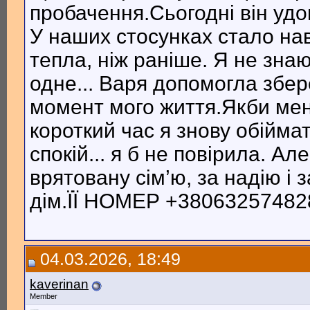
пробачення.Сьогодні він удом
У наших стосунках стало нав
тепла, ніж раніше. Я не зна
одне... Варя допомогла збе
момент мого життя.Якби мені
короткий час я знову обійма
спокій... я б не повірила. Ал
врятовану сім’ю, за надію і з
дім.ЇЇ НОМЕР +380632574828 
04.03.2026, 18:49
kaverinan
Member