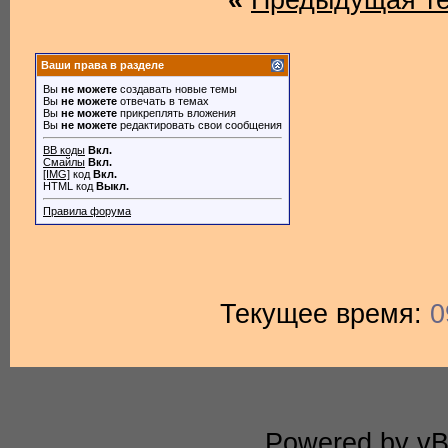
«
Предыдущая т
Ваши права в разделе
Вы
не можете
создавать новые темы
Вы
не можете
отвечать в темах
Вы
не можете
прикреплять вложения
Вы
не можете
редактировать свои сообщения
BB коды
Вкл.
Смайлы
Вкл.
[IMG]
код
Вкл.
HTML код
Выкл.
Правила форума
Текущее время:
0
Powered by vBu