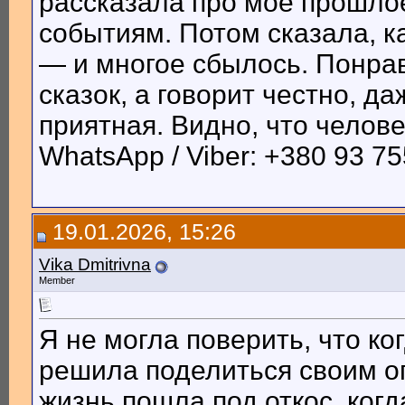
рассказала про моё прошлое
событиям. Потом сказала, к
— и многое сбылось. Понрав
сказок, а говорит честно, д
приятная. Видно, что челов
WhatsApp / Viber: +380 93 75
19.01.2026, 15:26
Vika Dmitrivna
Member
Я не могла поверить, что ко
решила поделиться своим о
жизнь пошла под откос, ког