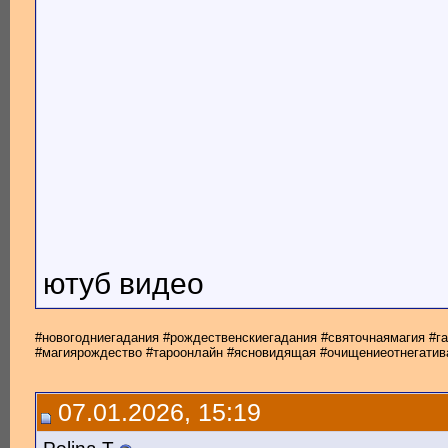
ютуб видео
#новогодниегадания #рождественскиегадания #святочнаямагия #
#магиярождество #тароонлайн #ясновидящая #очищениеотнегатив
07.01.2026, 15:19