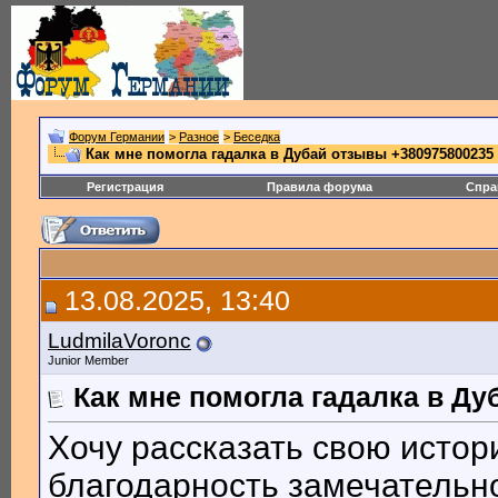
Форум Германии
>
Разное
>
Беседка
Как мне помогла гадалка в Дубай отзывы +380975800235
Регистрация
Правила форума
Спра
13.08.2025, 13:40
LudmilaVoronc
Junior Member
Как мне помогла гадалка в Ду
Хочу рассказать свою исто
благодарность замечательно