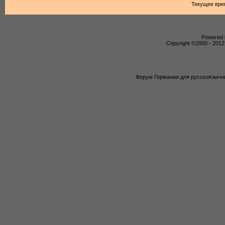
Текущее вре
Powered b
Copyright ©2000 - 2012,
Форум Германии для русскоязычны