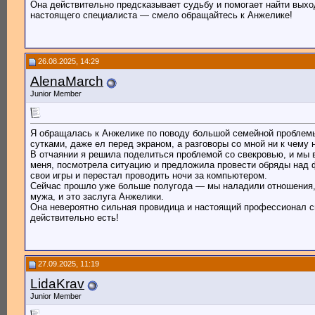
Она действительно предсказывает судьбу и помогает найти выход
настоящего специалиста — смело обращайтесь к Анжелике!
26.08.2025, 14:29
AlenaMarch
Junior Member
Я обращалась к Анжелике по поводу большой семейной проблемы
сутками, даже ел перед экраном, а разговоры со мной ни к чему 
В отчаянии я решила поделиться проблемой со свекровью, и мы
меня, посмотрела ситуацию и предложила провести обряды над ф
свои игры и перестал проводить ночи за компьютером.
Сейчас прошло уже больше полугода — мы наладили отношения, 
мужа, и это заслуга Анжелики.
Она невероятно сильная провидица и настоящий профессионал св
действительно есть!
27.09.2025, 11:19
LidaKrav
Junior Member