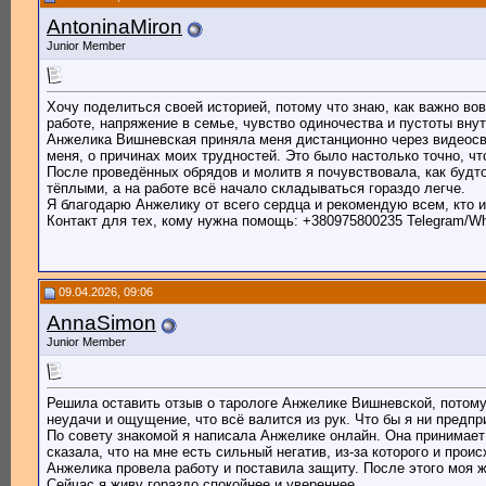
AntoninaMiron
Junior Member
Хочу поделиться своей историей, потому что знаю, как важно во
работе, напряжение в семье, чувство одиночества и пустоты внут
Анжелика Вишневская приняла меня дистанционно через видеосвя
меня, о причинах моих трудностей. Это было настолько точно, чт
После проведённых обрядов и молитв я почувствовала, как будто
тёплыми, а на работе всё начало складываться гораздо легче.
Я благодарю Анжелику от всего сердца и рекомендую всем, кто 
Контакт для тех, кому нужна помощь: +380975800235 Telegram/W
09.04.2026, 09:06
AnnaSimon
Junior Member
Решила оставить отзыв о тарологе Анжелике Вишневской, потом
неудачи и ощущение, что всё валится из рук. Что бы я ни предпр
По совету знакомой я написала Анжелике онлайн. Она принимает
сказала, что на мне есть сильный негатив, из-за которого и прои
Анжелика провела работу и поставила защиту. После этого моя 
Сейчас я живу гораздо спокойнее и увереннее.