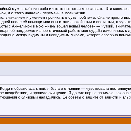
йный муж встаёт из гроба и что-то пытается мне сказать. Эти кошмары 
ой, и с этого начались перемены в моей жизни.
ю, вниманием и умением проникать в суть проблемы. Она не просто выс
 дней после её помощи мои сны стали спокойными и светлыми, а чувств
боты с Анжеликой в мою жизнь вошёл новый человек — чуткий, внимате
одаря её поддержке и энергетической работе моя судьба изменилась к 
оводница между видимым и невидимым мирами, которая способна помочь
Когда я обратилась к ней, я была в отчаянии — чувствовала постоянную
ое воздействие, и провела очищение. Я до сих пор не понимаю, как она 
отношения с близкими наладились. Её советы о защите от зависти и злы