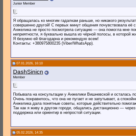
Junior Member
Я обращалась ко многим гадалкам раньше, но никакого результа
совершенно другой! С первых минут общения почувствовала её с
Анжелика не просто посмотрела ситуацию — она помогла мне пон
неприятности, я буквально вышла из чёрной полосы, в которой ж
Я безумно ей благодарна и рекомендую всем!
Контакты: +380975800235 (Viber/WhatsApp).
07.01.2026, 16:10
DashSinicn
Member
Побывала на консультации у Анжелики Вишневской и осталась по
Очень понравилось, что она не пугает и не запутывает, а спокойн
Анжелика дала понятные советы, которые действительно помогают
Так как я живу в другом городе, общались дистанционно — чере
поддержка или ориентир в непростой ситуации.
05.02.2026, 14:35