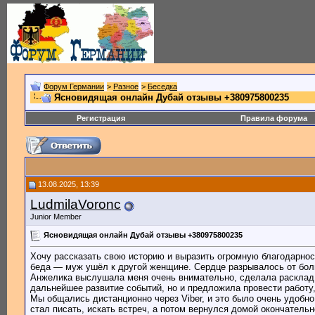
Форум Германии
>
Разное
>
Беседка
Ясновидящая онлайн Дубай отзывы +380975800235
Регистрация
Правила форума
13.08.2025, 13:39
LudmilaVoronc
Junior Member
Ясновидящая онлайн Дубай отзывы +380975800235
Хочу рассказать свою историю и выразить огромную благодарност
беда — муж ушёл к другой женщине. Сердце разрывалось от боли,
Анжелика выслушала меня очень внимательно, сделала расклад н
дальнейшее развитие событий, но и предложила провести работу
Мы общались дистанционно через Viber, и это было очень удобн
стал писать, искать встреч, а потом вернулся домой окончатель