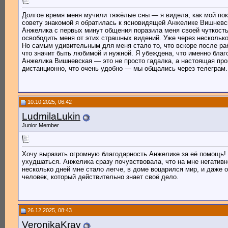
Долгое время меня мучили тяжёлые сны — я видела, как мой поко
совету знакомой я обратилась к ясновидящей Анжелике Вишневск
Анжелика с первых минут общения поразила меня своей чуткость
освободить меня от этих страшных видений. Уже через несколько
Но самым удивительным для меня стало то, что вскоре после ра
что значит быть любимой и нужной. Я убеждена, что именно благ
Анжелика Вишневская — это не просто гадалка, а настоящая пр
дистанционно, что очень удобно — мы общались через телеграм.
10.10.2025, 06:42
LudmilaLukin
Junior Member
Хочу выразить огромную благодарность Анжелике за её помощь! 
ухудшаться. Анжелика сразу почувствовала, что на мне негативн
несколько дней мне стало легче, в доме воцарился мир, и даже 
человек, который действительно знает своё дело.
26.12.2025, 08:43
VeronikaKrav