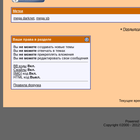
Метки
mega darknet
,
mega sb
«
Предыдущ
Ваши права в разделе
Вы
не можете
создавать новые темы
Вы
не можете
отвечать в темах
Вы
не можете
прикреплять вложения
Вы
не можете
редактировать свои сообщения
BB коды
Вкл.
Смайлы
Вкл.
[IMG]
код
Вкл.
HTML код
Выкл.
Правила форума
Текущее вре
Powered b
Copyright ©2000 - 2012,