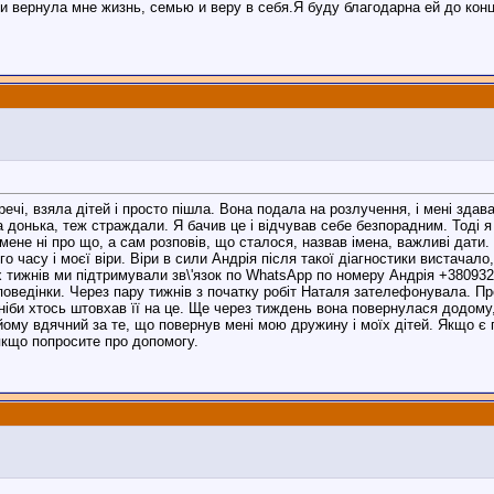
и вернула мне жизнь, семью и веру в себя.Я буду благодарна ей до конц
ечі, взяла дітей і просто пішла. Вона подала на розлучення, і мені здав
та донька, теж страждали. Я бачив це і відчував себе безпорадним. Тоді 
в мене ні про що, а сам розповів, що сталося, назвав імена, важливі да
часу і моєї віри. Віри в сили Андрія після такої діагностики вистачало,
 тижнів ми підтримували зв\'язок по WhatsApp по номеру Андрія +380932
оведінки. Через пару тижнів з початку робіт Наталя зателефонувала. Про
ніби хтось штовхав її на це. Ще через тиждень вона повернулася додому,
ому вдячний за те, що повернув мені мою дружину і моїх дітей. Якщо є 
 якщо попросите про допомогу.