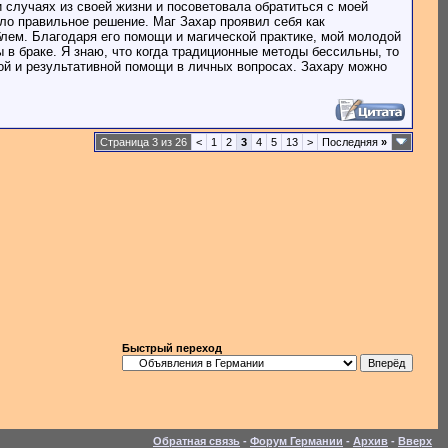
 случаях из своей жизни и посоветовала обратиться с моей
ыло правильное решение. Маг Захар проявил себя как
лем. Благодаря его помощи и магической практике, мой молодой
в браке. Я знаю, что когда традиционные методы бессильны, то
ой и результативной помощи в личных вопросах. Захару можно
Страница 3 из 26
<
1
2
3
4
5
13
>
Последняя
»
Быстрый переход
Обратная связь
-
Форум Германии
-
Архив
-
Вверх