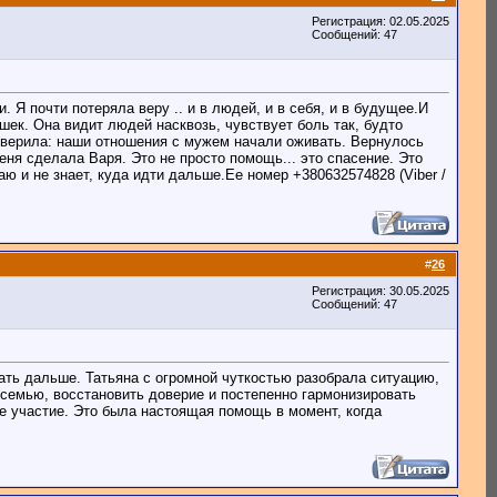
Регистрация: 02.05.2025
Сообщений: 47
 Я почти потеряла веру .. и в людей, и в себя, и в будущее.И
шек. Она видит людей насквозь, чувствует боль так, будто
е верила: наши отношения с мужем начали оживать. Вернулось
еня сделала Варя. Это не просто помощь... это спасение. Это
ю и не знает, куда идти дальше.Ее номер +380632574828 (Viber /
#
26
Регистрация: 30.05.2025
Сообщений: 47
ать дальше. Татьяна с огромной чуткостью разобрала ситуацию,
семью, восстановить доверие и постепенно гармонизировать
ее участие. Это была настоящая помощь в момент, когда