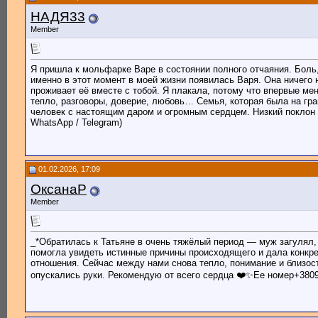
НАДЯ33
Member
Я пришла к мольфарке Варе в состоянии полного отчаяния. Боль, 
именно в этот момент в моей жизни появилась Варя. Она ничего 
проживает её вместе с тобой. Я плакала, потому что впервые м
тепло, разговоры, доверие, любовь… Семья, которая была на гран
человек с настоящим даром и огромным сердцем. Низкий поклон и
WhatsApp / Telegram)
01.02.2026, 17:09
ОксанаР
Member
_*Обратилась к Татьяне в очень тяжёлый период — муж загулял,
помогла увидеть истинные причины происходящего и дала конкре
отношения. Сейчас между нами снова тепло, понимание и близост
опускались руки. Рекомендую от всего сердца ❤️✨Ее номер+38098