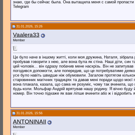
знаю, где бы сейчас была. Она вытащила меня с самой пропасти 
Telegram
31.01.2026, 15:26
Vaalera33
Member
Це було наче в іншому житті, коли моя дружина, Наталя, зібрала р
пробував говорити з нею, але вона була як стіна. Наші діти, син 
цей чоловік... він одразу побачив мене наскрізь. Він не запитува
погодився допомогти, але попередив, що це потребуватиме деякого 
усе було навіть швидше ніж обумовили. Загалом протягом кількох
старовинних магічних традиціях та давав мені поради щодо моєї п
вона плакала, казала, що сама не розуміє, чому так вчинила, що 
будь-коли. Мольфар Андрій врятував нашу родину. Я вічно буду й
номер. Він точно підкаже як вам ліпше вчинити або ж і відробить
31.01.2026, 15:56
ANTONINAII
Member