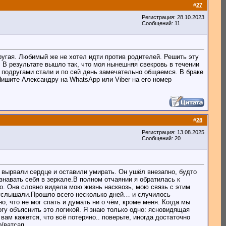
#
27
Регистрация: 28.10.2023
Сообщений: 11
ругая. Любимый же не хотел идти против родителей. Решить эту
 В результате вышло так, что моя нынешняя свекровь в течении
 подругами стали и по сей день замечательно общаемся. В браке
Пишите Александру на WhatsApp или Viber на его номер
#
28
Регистрация: 13.08.2025
Сообщений: 20
я вырвали сердце и оставили умирать. Он ушёл внезапно, будто
знавать себя в зеркале.В полном отчаянии я обратилась к
то. Она словно видела мою жизнь насквозь, мою связь с этим
 услышали.Прошло всего несколько дней… и случилось
о, что не мог спать и думать ни о чём, кроме меня. Когда мы
гу объяснить это логикой. Я знаю только одно: ясновидящая
ам кажется, что всё потеряно.. поверьте, иногда достаточно
р/ватсап