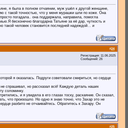
тьяне, я была в полном отчаянии, муж ушёл к другой женщине,
ию с такой точностью, что у меня мурашки шли по коже. Она
 просто погадала.. она поддержала, направила, помогла
мью.Я бесконечно благодарна Татьяне за её дар, чуткость и
нно такой человек становится последней надеждой… и
#
24
Регистрация: 11.06.2025
Сообщений: 26
которой я оказалась. Подруги советовали смириться, но сердце
ём не спрашивал, но рассказал всё! Каждую деталь наших
ту соломинку.
тились, и я увидела в его глазах тоску, раскаяние. Он сказал,
ть, что произошло. Но одно я знаю точно, что Захар это не
ердце разбито не отчаивайтесь. Обратитесь к Захару. Он
#
25