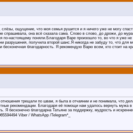
слёзы, ощущение, что моя семья рушится и я ничего уже не могу спасти.
не спрашивала, она всё сказала сама. Слово в слово, до дрожи, до мура
еня по-настоящему поняли.Благодаря Варе произошло то, во что я уже н
и разрушения, получила второй шанс.Я никогда не забуду то, что для м
 бесконечная благодарность. Я рекомендую Варю всем, кто стоит на кра
 отношения трещали по швам, я была в отчаянии и не понимала, что дел
тные рекомендации. Благодаря её помощи нам удалось вернуть мужа в 
ь. Я бесконечно благодарна Татьяне за поддержку, мудрость и искренн
5594494 Viber / WhatsApp /Telegram*_