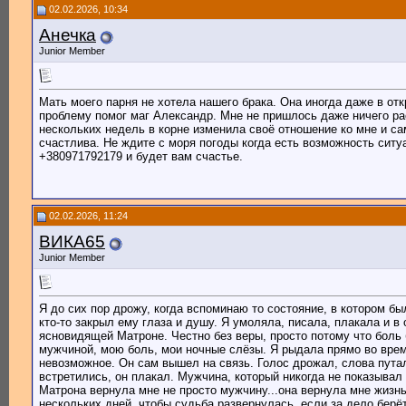
02.02.2026, 10:34
Анечка
Junior Member
Мать моего парня не хотела нашего брака. Она иногда даже в от
проблему помог маг Александр. Мне не пришлось даже ничего рас
нескольких недель в корне изменила своё отношение ко мне и са
счастлива. Не ждите с моря погоды когда есть возможность сит
+380971792179 и будет вам счастье.
02.02.2026, 11:24
ВИКА65
Junior Member
Я до сих пор дрожу, когда вспоминаю то состояние, в котором б
кто-то закрыл ему глаза и душу. Я умоляла, писала, плакала и в
ясновидящей Матроне. Честно без веры, просто потому что боль 
мужчиной, мою боль, мои ночные слёзы. Я рыдала прямо во вре
невозможное. Он сам вышел на связь. Голос дрожал, слова путали
встретились, он плакал. Мужчина, который никогда не показывал
Матрона вернула мне не просто мужчину...она вернула мне жизнь,
нескольких дней, чтобы судьба развернулась, если за дело бер