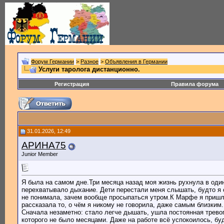
Форум Германии
>
Разное
>
Объявления в Германии
Услуги таролога дистанционно.
Регистрация
Правила форума
31.01.2026, 12:49
АРИНА75
Junior Member
Я была на самом дне.Три месяца назад моя жизнь рухнула в один
перехватывало дыхание. Дети перестали меня слышать, будто я с
не понимала, зачем вообще просыпаться утром.К Марфе я пришла 
рассказала то, о чём я никому не говорила, даже самым близким
Сначала незаметно: стало легче дышать, ушла постоянная тревог
которого не было месяцами. Даже на работе всё успокоилось, буд