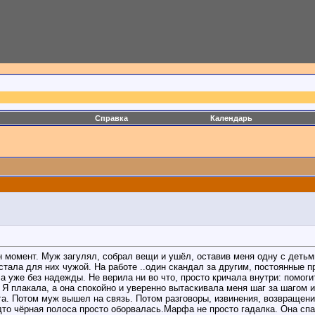
Справка
Календарь
 момент. Муж загулял, собрал вещи и ушёл, оставив меня одну с детьми 
тала для них чужой. На работе ..один скандал за другим, постоянные п
уже без надежды. Не верила ни во что, просто кричала внутри: помоги
. Я плакала, а она спокойно и уверенно вытаскивала меня шаг за шагом
а. Потом муж вышел на связь. Потом разговоры, извинения, возвращени
то чёрная полоса просто оборвалась.Марфа не просто гадалка. Она спас