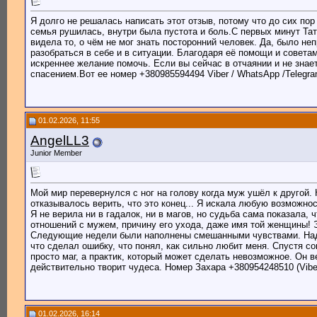
Я долго не решалась написать этот отзыв, потому что до сих пор
семья рушилась, внутри была пустота и боль.С первых минут Тат
видела то, о чём не мог знать посторонний человек. Да, было не
разобраться в себе и в ситуации. Благодаря её помощи и советам
искреннее желание помочь. Если вы сейчас в отчаянии и не знае
спасением.Вот ее номер +380985594494 Viber / WhatsApp /Telegr
01.02.2026, 11:55
AngelLL3
Junior Member
Мой мир перевернулся с ног на голову когда муж ушёл к другой. 
отказывалось верить, что это конец... Я искала любую возможно
Я не верила ни в гадалок, ни в магов, но судьба сама показала, 
отношений с мужем, причину его ухода, даже имя той женщины! Э
Следующие недели были наполнены смешанными чувствами. Надежд
что сделал ошибку, что понял, как сильно любит меня. Спустя со
просто маг, а практик, который может сделать невозможное. Он 
действительно творит чудеса. Номер Захара +380954248510 (Viber
01.02.2026, 16:14