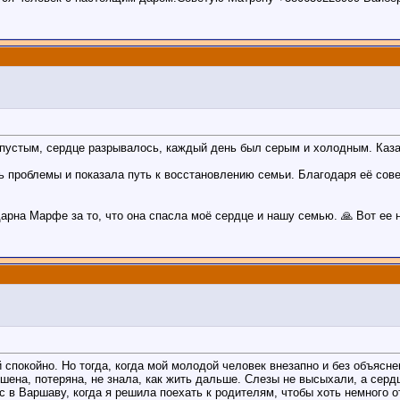
пустым, сердце разрывалось, каждый день был серым и холодным. Каза
 проблемы и показала путь к восстановлению семьи. Благодаря её сове
рна Марфе за то, что она спасла моё сердце и нашу семью. 🙏 Вот ее но
й спокойно. Но тогда, когда мой молодой человек внезапно и без объясн
шена, потеряна, не знала, как жить дальше. Слезы не высыхали, а сердц
 в Варшаву, когда я решила поехать к родителям, чтобы хоть немного о