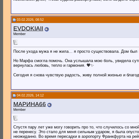
03.02.2026, 08:52
EVDOKIAII
Member
После ухода мужа я не жила… я просто существовала. Дом был 
Но Марфа смогла помочь. Она услышала мою боль, увидела суть
вернулась любовь, тепло и гармония. 💖✨
Сегодня я снова чувствую радость, живу полной жизнью и благода
04.02.2026, 14:12
МАРИНА66
Member
Спустя пару лет уже могу говорить про то, что случилось со мно
не перенесу. Это стало для меня сильным ударом, я была опусто
неожиданно. Во время пересадки в аэропорту Франкфурта на рейс