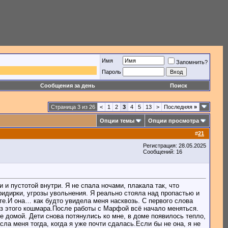
Имя
Запомнить?
Пароль
Сообщения за день
Поиск
Страница 3 из 26
<
1
2
3
4
5
13
>
Последняя
»
Опции темы
Опции просмотра
#
21
Регистрация: 28.05.2025
Сообщений: 16
и пустотой внутри. Я не спала ночами, плакала так, что
ридирки, угрозы увольнения. Я реально стояла над пропастью и
те.И она… как будто увидела меня насквозь. С первого слова
 из этого кошмара.После работы с Марфой всё начало меняться.
е домой. Дети снова потянулись ко мне, в доме появилось тепло,
ла меня тогда, когда я уже почти сдалась.Если бы не она, я не