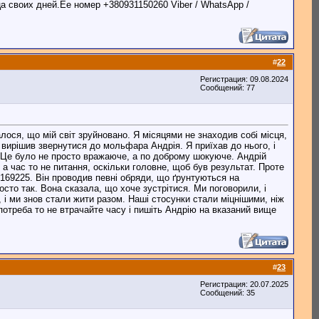
а своих дней.Ее номер +380931150260 Viber / WhatsApp /
#
22
Регистрация: 09.08.2024
Сообщений: 77
алося, що мій світ зруйновано. Я місяцями не знаходив собі місця,
я вирішив звернутися до мольфара Андрія. Я приїхав до нього, і
ти. Це було не просто вражаюче, а по доброму шокуюче. Андрій
 а час то не питання, оскільки головне, щоб був результат. Проте
169225. Він проводив певні обряди, що ґрунтуються на
сто так. Вона сказала, що хоче зустрітися. Ми поговорили, і
 і ми знов стали жити разом. Наші стосунки стали міцнішими, ніж
потреба то не втрачайте часу і пишіть Андрію на вказаний вище
#
23
Регистрация: 20.07.2025
Сообщений: 35