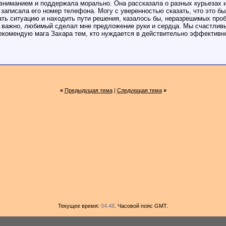
 вниманием и поддержала морально. Она рассказала о разных курьезах и
записала его номер телефона. Могу с уверенностью сказать, что это б
ь ситуацию и находить пути решения, казалось бы, неразрешимых проб
е важно, любимый сделал мне предложение руки и сердца. Мы счастливы 
екомендую мага Захара тем, кто нуждается в действительно эффективн
«
Предыдущая тема
|
Следующая тема
»
Текущее время:
04:48
. Часовой пояс GMT.