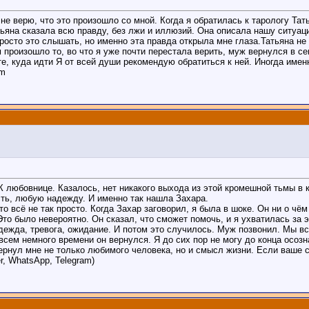
 не верю, что это произошло со мной. Когда я обратилась к тарологу Та
ьяна сказала всю правду, без лжи и иллюзий. Она описала нашу ситуац
просто это слышать, но именно эта правда открыла мне глаза.Татьяна не
 произошло то, во что я уже почти перестала верить, муж вернулся в се
те, куда идти Я от всей души рекомендую обратиться к ней. Иногда име
am
К любовнице. Казалось, нет никакого выхода из этой кромешной тьмы в 
сть, любую надежду. И именно так нашла Захара.
что всё не так просто. Когда Захар заговорил, я была в шоке. Он ни о ч
то было невероятно. Он сказал, что сможет помочь, и я ухватилась за э
а, тревога, ожидание. И потом это случилось. Муж позвонил. Мы встре
всем немного времени он вернулся. Я до сих пор не могу до конца осозна
вернул мне не только любимого человека, но и смысл жизни. Если ваше с
, WhatsApp, Telegram)