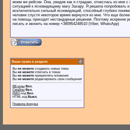
моим же рейсом. Она, увидев как я страдаю, отнеслась ко мне с
ситуацией к ясновидящему магу Захару. Я решила попробовать и 
исключительно сильный ясновидящий, способный глубоко понимат
человек спустя некоторое время вернулся ко мне. Что еще боле
на помощь приходят нестандарные решения. Поэтому искренне р
писать и звонить на номер +380954248510 (Viber, WhatsApp)
Ваши права в разделе
Вы
не можете
создавать новые темы
Вы
не можете
отвечать в темах
Вы
не можете
прикреплять вложения
Вы
не можете
редактировать свои сообщения
BB коды
Вкл.
Смайлы
Вкл.
[IMG]
код
Вкл.
HTML код
Выкл.
Правила форума