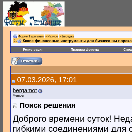
Форум Германии
>
Разное
>
Беседка
Какие финансовые инструменты для бизнеса вы порек
Регистрация
Правила форума
Спра
07.03.2026, 17:01
bergamot
Member
Поиск решения
Доброго времени суток! Нед
гибкими соединениями для с