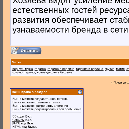
Хозяева видят усиление мест
естественных гостей ресурс
развития обеспечивает ста
узнаваемости бренда в сети
Метки
вернуть мужа
,
гадалка
,
гадалка в берлине
,
гадание в берлине
,
грузия
,
магия
,
о
грузию
,
таролог
,
ясновидящая в берлине
«
Предыдущ
Ваши права в разделе
Вы
не можете
создавать новые темы
Вы
не можете
отвечать в темах
Вы
не можете
прикреплять вложения
Вы
не можете
редактировать свои сообщения
BB коды
Вкл.
Смайлы
Вкл.
[IMG]
код
Вкл.
HTML код
Выкл.