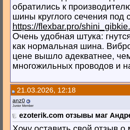
обратились к производител
шины круглого сечения под 
https://flexbar.pro/shini_gibkie
Очень удобная штука: гнутс
как нормальная шина. Вибро
цене вышло адекватнее, чем
многожильных проводов и н
21.03.2026, 12:18
anz0
Junior Member
ezoterik.com отзывы маг Андр
Хочу оставить свой отзыв о