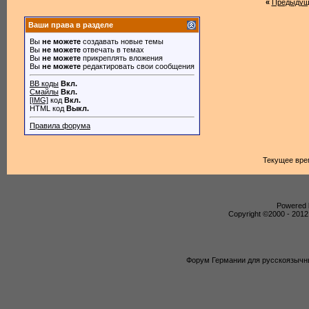
«
Предыдущ
Ваши права в разделе
Вы
не можете
создавать новые темы
Вы
не можете
отвечать в темах
Вы
не можете
прикреплять вложения
Вы
не можете
редактировать свои сообщения
BB коды
Вкл.
Смайлы
Вкл.
[IMG]
код
Вкл.
HTML код
Выкл.
Правила форума
Текущее вре
Powered b
Copyright ©2000 - 2012,
Форум Германии для русскоязычны