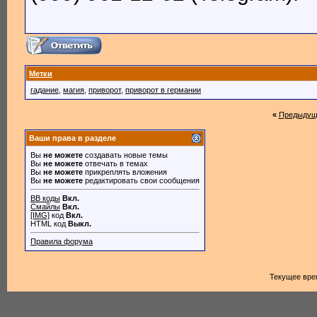
Метки
гадание
,
магия
,
приворот
,
приворот в германии
«
Предыдущ
Ваши права в разделе
Вы
не можете
создавать новые темы
Вы
не можете
отвечать в темах
Вы
не можете
прикреплять вложения
Вы
не можете
редактировать свои сообщения
BB коды
Вкл.
Смайлы
Вкл.
[IMG]
код
Вкл.
HTML код
Выкл.
Правила форума
Текущее вре