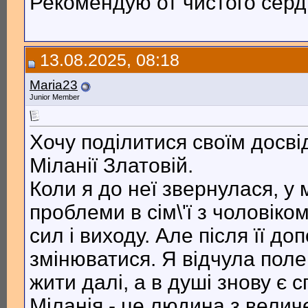
Рекомендую от чистого серд
13.08.2025, 08:18
Maria23
Junior Member
Хочу поділитися своїм досві
Міланії Златовій.
Коли я до неї звернулася, у 
проблеми в сім\'ї з чоловіком
сил і виходу. Але після її д
змінюватися. Я відчула поле
жити далі, а в душі знову є сп
Міланія - це людина з велич