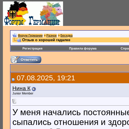
Форум Германии
>
Разное
>
Беседка
Отзыв о хорошей гадалке
Регистрация
Правила форума
Спра
07.08.2025, 19:21
Нина К
Junior Member
У меня начались постоянные
сыпались отношения и здоро