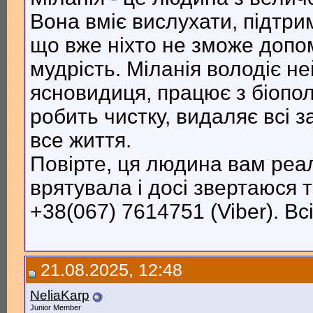
Вона вміє вислухати, підтрим
що вже ніхто не зможе допом
мудрість. Міланія володіє н
ясновидиця, працює з біопо
робить чистку, видаляє всі 
все життя.
Повірте, ця людина вам реа
врятувала і досі звертаюся т
+38(067) 7614751 (Viber). Вс
21.08.2025, 12:48
NeliaKarp
Junior Member