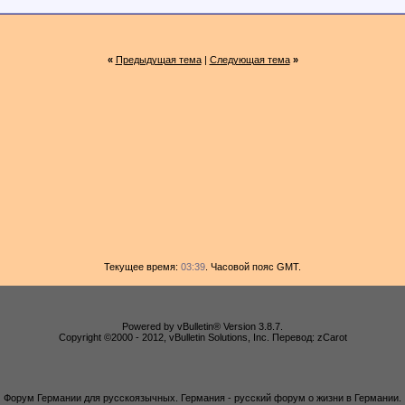
«
Предыдущая тема
|
Следующая тема
»
Текущее время:
03:39
. Часовой пояс GMT.
Powered by vBulletin® Version 3.8.7.
Copyright ©2000 - 2012, vBulletin Solutions, Inc. Перевод: zCarot
Форум Германии для русскоязычных. Германия - русский форум о жизни в Германии.