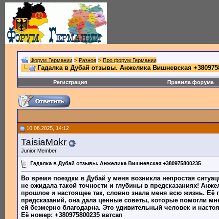
Форум Германии
>
Разное
>
Про форум Германии
Гадалка в Дубай отзывы. Анжелика Вишневская +380975
Регистрация
Правила форума
10.08.2025, 14:12
TaisiaMokr
Junior Member
Гадалка в Дубай отзывы. Анжелика Вишневская +380975800235
Во время поездки в Дубай у меня возникла непростая ситуац
не ожидала такой точности и глубины в предсказаниях! Анж
прошлое и настоящее так, словно знала меня всю жизнь. Её
предсказаний, она дала ценные советы, которые помогли мн
ей безмерно благодарна. Это удивительный человек и насто
Её номер: +380975800235 ватсап