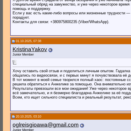
специальный обряд на замужество, и уже через некоторое время
помощь и поддержку.
Если у вас есть какие-либо вопросы или жизненные трудности —
порадует.
Контакты для связи: +380975800235 (Viber/WhatsApp).
01.10.2025, 07:38
KristinaYakov
Junior Member
Хочу оставить свой отзыв и поделиться личным опытом. Гадалка
общались по видеосвязи, и с первых минут я почувствовала её д
В тот момент в моей семье творился полный хаос: постоянные сс
решила обратиться к Анжелике за помощью. Она внимательно изу
Результаты превзошли все мои ожидания! Уже через некоторое в
всё замечательно, и я безмерно благодарна Анжелике за её под
Всем, кто ищет сильного специалиста и реальный результат, ре
20.10.2025, 03:10
oglreisgioawa@gmail.com
Junior Member