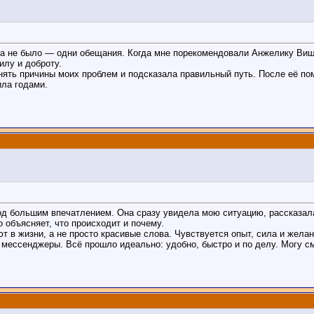
та не было — одни обещания. Когда мне порекомендовали Анжелику Вишн
илу и доброту.
ять причины моих проблем и подсказала правильный путь. После её по
ила годами.
д большим впечатлением. Она сразу увидела мою ситуацию, рассказала 
о объясняет, что происходит и почему.
 в жизни, а не просто красивые слова. Чувствуется опыт, сила и желан
з мессенджеры. Всё прошло идеально: удобно, быстро и по делу. Могу 