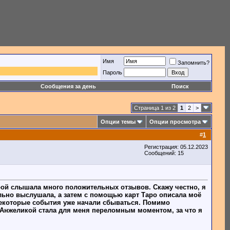
Имя
Запомнить?
Пароль
Сообщения за день
Поиск
Страница 1 из 2
1
2
>
Опции темы
Опции просмотра
#
1
Регистрация: 05.12.2023
Сообщений: 15
орой слышала много положительных отзывов. Скажу честно, я
ельно выслушала, а затем с помощью карт Таро описала моё
некоторые события уже начали сбываться. Помимо
с Анжеликой стала для меня переломным моментом, за что я