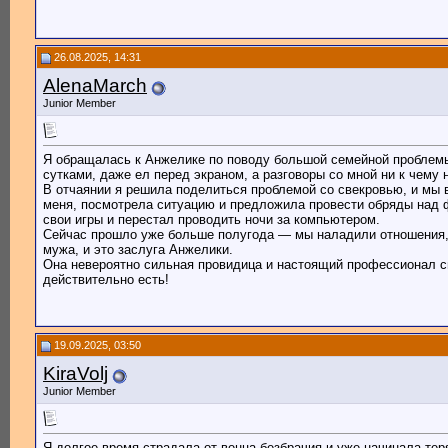
26.08.2025, 14:31
AlenaMarch
Junior Member
Я обращалась к Анжелике по поводу большой семейной проблемы
сутками, даже ел перед экраном, а разговоры со мной ни к чему 
В отчаянии я решила поделиться проблемой со свекровью, и мы
меня, посмотрела ситуацию и предложила провести обряды над ф
свои игры и перестал проводить ночи за компьютером.
Сейчас прошло уже больше полугода — мы наладили отношения, 
мужа, и это заслуга Анжелики.
Она невероятно сильная провидица и настоящий профессионал св
действительно есть!
19.09.2025, 03:50
KiraVolj
Junior Member
Я долгое время страдала от венца безбрачия и уже начинала те