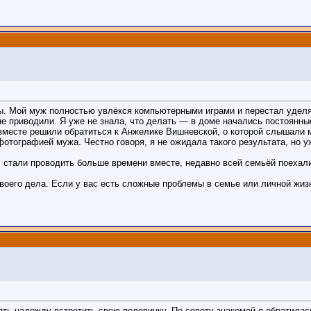
. Мой муж полностью увлёкся компьютерными играми и перестал уделя
не приводили. Я уже не знала, что делать — в доме начались постоянны
 вместе решили обратиться к Анжелике Вишневской, о которой слышали
отографией мужа. Честно говоря, я не ожидала такого результата, но 
стали проводить больше времени вместе, недавно всей семьёй поехали 
оего дела. Если у вас есть сложные проблемы в семье или личной жиз
рять надежду встретить свою половинку. По совету знакомой я обратил