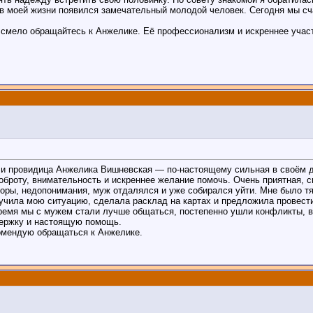
 в моей жизни появился замечательный молодой человек. Сегодня мы сч
 смело обращайтесь к Анжелике. Её профессионализм и искреннее участ
 и провидица Анжелика Вишневская — по-настоящему сильная в своём д
оброту, внимательность и искреннее желание помочь. Очень приятная, с
оры, недопонимания, муж отдалялся и уже собирался уйти. Мне было тя
чила мою ситуацию, сделала расклад на картах и предложила провести
ремя мы с мужем стали лучше общаться, постепенно ушли конфликты, в 
держку и настоящую помощь.
комендую обращаться к Анжелике.