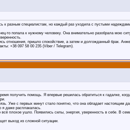
ь к разным специалистам, но каждый раз уходила с пустыми надеждами.
нец-то попала к нужному человеку. Она внимательно разобрала мою сит
уверенность.
сь отношения, пришло спокойствие, а затем и долгожданный брак. Анже
ы: +38 097 58 00 235 (Viber / Telegram).
время получить помощь. Я впервые решилась обратиться к гадалке, когд
ри.
зь. Уже с первых минут стало понятно, что она обладает настоящим дар
о я даже расплакалась.
 всё плохое ушло. Появились силы, энергия, уверенность в себе. В се
ищет выход из сложной ситуации.