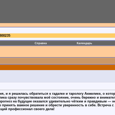
800235
Справка
Календарь
ия, и я решилась обратиться к гадалке и тарологу Анжелике, о кот
елика сразу почувствовала моё состояние, очень бережно и внимат
 прогноз на будущее оказался удивительно чётким и правдивым — 
е принять важное решение и обрести уверенность в себе. Встреча 
ящий профессионал своего дела!