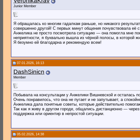
VeronikaKrav
Junior Member
Я обращалась ко многим гадалкам раньше, но никакого результа
совершенно другой! С первых минут общения почувствовала её с
Анжелика не просто посмотрела ситуацию — она помогла мне пон
неприятности, я буквально вышла из чёрной полосы, в которой ж
Я безумно ей благодарна и рекомендую всем!
07.01.2026, 16:13
DashSinicn
Member
Побывала на консультации у Анжелики Вишневской и осталась по
Очень понравилось, что она не пугает и не запутывает, а спокойн
Анжелика дала понятные советы, которые действительно помогают
Так как я живу в другом городе, общались дистанционно — чере
поддержка или ориентир в непростой ситуации.
05.02.2026, 14:38