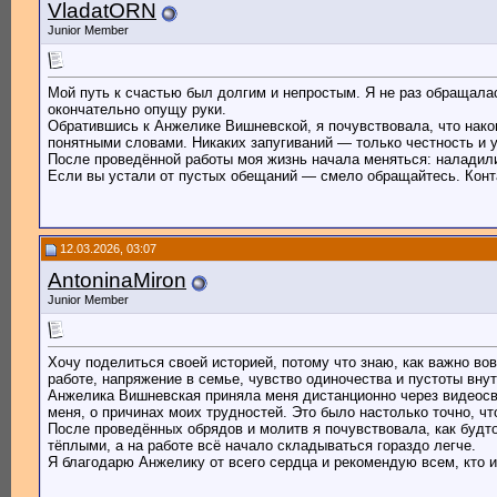
VladatORN
Junior Member
Мой путь к счастью был долгим и непростым. Я не раз обращалас
окончательно опущу руки.
Обратившись к Анжелике Вишневской, я почувствовала, что нако
понятными словами. Никаких запугиваний — только честность и 
После проведённой работы моя жизнь начала меняться: наладили
Если вы устали от пустых обещаний — смело обращайтесь. Контакт
12.03.2026, 03:07
AntoninaMiron
Junior Member
Хочу поделиться своей историей, потому что знаю, как важно во
работе, напряжение в семье, чувство одиночества и пустоты внут
Анжелика Вишневская приняла меня дистанционно через видеосвя
меня, о причинах моих трудностей. Это было настолько точно, чт
После проведённых обрядов и молитв я почувствовала, как будто
тёплыми, а на работе всё начало складываться гораздо легче.
Я благодарю Анжелику от всего сердца и рекомендую всем, кто 