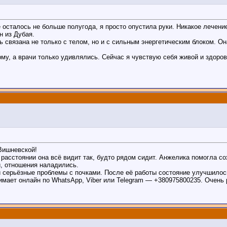
е осталось не больше полугода, я просто опустила руки. Никакое лечени
н из Дубая.
нь связана не только с телом, но и с сильным энергетическим блоком. 
му, а врачи только удивлялись. Сейчас я чувствую себя живой и здоров
Вишневской!
асстоянии она всё видит так, будто рядом сидит. Анжелика помогла со
, отношения наладились.
 серьёзные проблемы с почками. После её работы состояние улучшилос
ает онлайн по WhatsApp, Viber или Telegram — +380975800235. Очень