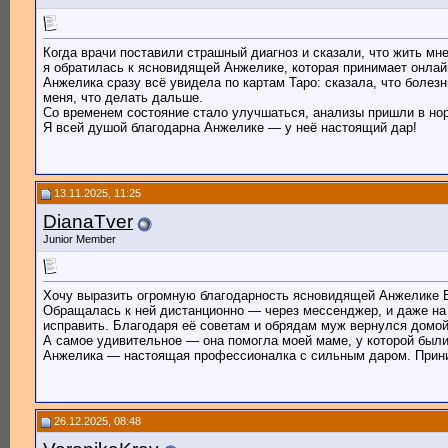
Когда врачи поставили страшный диагноз и сказали, что жить мн
я обратилась к ясновидящей Анжелике, которая принимает онлай
Анжелика сразу всё увидела по картам Таро: сказала, что болез
меня, что делать дальше.
Со временем состояние стало улучшаться, анализы пришли в нор
Я всей душой благодарна Анжелике — у неё настоящий дар!
13.11.2025, 11:25
DianaTver
Junior Member
Хочу выразить огромную благодарность ясновидящей Анжелике 
Обращалась к ней дистанционно — через мессенджер, и даже на р
исправить. Благодаря её советам и обрядам муж вернулся домой
А самое удивительное — она помогла моей маме, у которой были
Анжелика — настоящая профессионалка с сильным даром. Приним
26.12.2025, 08:48