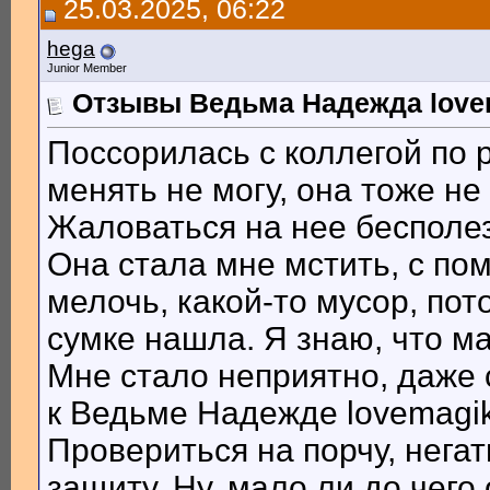
25.03.2025, 06:22
hega
Junior Member
Отзывы Ведьма Надежда lovem
Поссорилась с коллегой по р
менять не могу, она тоже не
Жаловаться на нее бесполе
Она стала мне мстить, с по
мелочь, какой-то мусор, пот
сумке нашла. Я знаю, что м
Мне стало неприятно, даже 
к Ведьме Надежде lovemagik
Провериться на порчу, негат
защиту. Ну, мало ли до чего