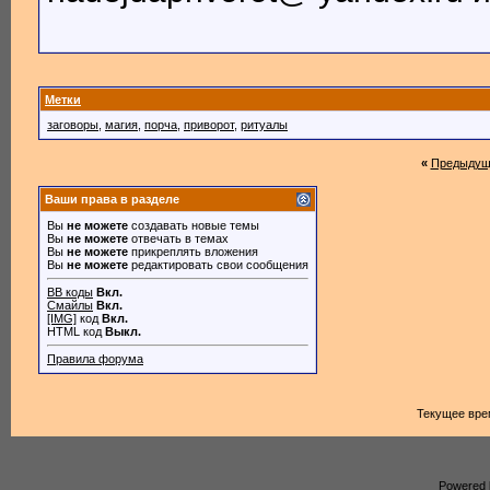
Метки
заговоры
,
магия
,
порча
,
приворот
,
ритуалы
«
Предыдущ
Ваши права в разделе
Вы
не можете
создавать новые темы
Вы
не можете
отвечать в темах
Вы
не можете
прикреплять вложения
Вы
не можете
редактировать свои сообщения
BB коды
Вкл.
Смайлы
Вкл.
[IMG]
код
Вкл.
HTML код
Выкл.
Правила форума
Текущее вре
Powered b