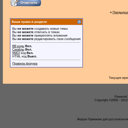
«
Предыдущ
Ваши права в разделе
Вы
не можете
создавать новые темы
Вы
не можете
отвечать в темах
Вы
не можете
прикреплять вложения
Вы
не можете
редактировать свои сообщения
BB коды
Вкл.
Смайлы
Вкл.
[IMG]
код
Вкл.
HTML код
Выкл.
Правила форума
Текущее вре
Powered b
Copyright ©2000 - 2012,
Форум Германии для русскоязычны