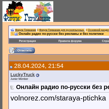
Форум Германии
>
Форум Германии для рускоязычных.
>
Основной разде
Онлайн радио по-русски без рекламы и без политики
Регистрация
Правила форума
Спра
28.04.2024, 21:54
LuckyTruck
Junior Member
Онлайн радио по-русски без р
volnorez.com/staraya-ptichka