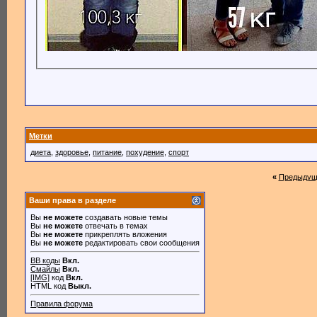
Метки
диета
,
здоровье
,
питание
,
похудение
,
спорт
«
Предыдущ
Ваши права в разделе
Вы
не можете
создавать новые темы
Вы
не можете
отвечать в темах
Вы
не можете
прикреплять вложения
Вы
не можете
редактировать свои сообщения
BB коды
Вкл.
Смайлы
Вкл.
[IMG]
код
Вкл.
HTML код
Выкл.
Правила форума