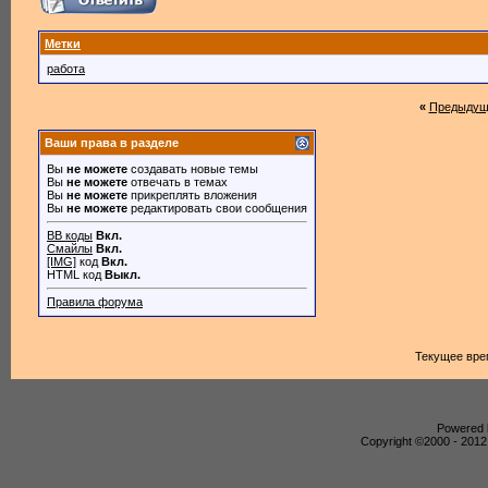
Метки
работа
«
Предыдущ
Ваши права в разделе
Вы
не можете
создавать новые темы
Вы
не можете
отвечать в темах
Вы
не можете
прикреплять вложения
Вы
не можете
редактировать свои сообщения
BB коды
Вкл.
Смайлы
Вкл.
[IMG]
код
Вкл.
HTML код
Выкл.
Правила форума
Текущее вре
Powered b
Copyright ©2000 - 2012,