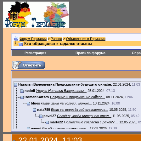
Форум Германии
>
Разное
>
Объявления в Германии
Кто обращался к гадалке отзывы
Регистрация
Правила форума
Спра
Наталья Валерьевна
Предсказание будущего онлайн.
22.01.2024,
11:03
nedoli
Услуги Натальи Валерьевны...
25.01.2024,
07:13
RomanKartsev
Создание и продвижение сайтов...
08.11.2024,
11:06
blues
какие цены на услуги , можно...
13.11.2024,
16:00
nata789
Если вы всерьёз задумываетесь...
10.05.2025,
11:50
pavel27
Сегодня, когда интернет стал...
11.05.2025,
05:42
marta22
Полностью согласна с pavel27....
12.05.2025,
0
naumi
Вы абсолютно правы, что...
17.05.2025,
17:19
binoj
Полностью согласен —...
17.05.2025,
18:35
22.01.2024, 11:03
tata22
Когда я начинала интернет...
19.05.2025,
06:47