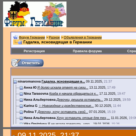
Форум Германии
>
Разное
>
Объявления в Германии
Гадалка, ясновидящая в Германии
Регистрация
Правила форума
Спра
ninaromanova
Гадалка, ясновидящая в...
09.11.2025,
21:37
Анна Ю
Я долго искала ответ на свои...
13.11.2025,
17:49
Nina Tarasovna
Когда я начала обращаться к...
17.11.2025,
19:47
Нина Альбертовна
Девочки, решила оставить...
29.12.2025,
19:59
Karina G
✨ Новогодние и рождественские...
30.12.2025,
11:44
Polina T
Девочки, хочу оставить свой...
07.01.2026,
15:19
Нина Альбертовна
Хочу оставить отзыв для тех,...
11.01.2026,
19:0
Vika Dmitrivna
Я не могла поверить, что...
19.01.2026,
15:26
ОксанаР
Хочу оставить отзыв о гадалке...
22.01.2026,
19:50
09.11.2025, 21:37
SofiaR22
Хочу оставить искренний отзыв...
30.01.2026,
13:20