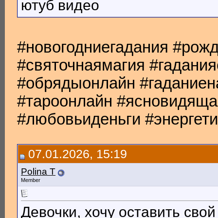
ютуб видео
#новогодниегадания #рож
#святочнаямагия #гадани
#обрядыонлайн #гаданиен
#тароонлайн #ясновидяща
#любовьиденьги #энергет
07.01.2026, 15:19
Polina T
Member
Девочки, хочу оставить свой