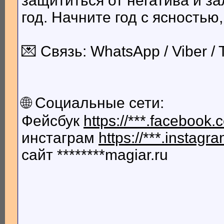
защититься от негатива и з
ВИКА54
ЯСНОВИДЯЩАЯ, ГАДАЛКА (usa...
07.08.2026,
11:38
год. Начните год с ясностью
💌 Связь: WhatsApp / Viber /
🌐 Социальные сети:
Фейсбук
https://***.facebook
инстаграм
https://***.insta
сайт ********magiar.ru