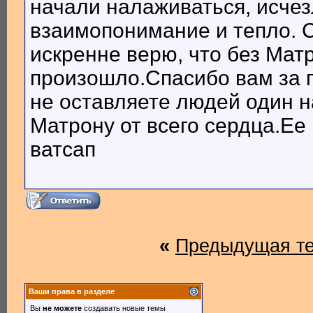
начали налаживаться, исче
взаимопонимание и тепло. С
искренне верю, что без Мат
произошло.Спасибо вам за п
не оставляете людей один н
Матрону от всего сердца.Е
ватсап
«
Предыдущая т
Ваши права в разделе
Вы
не можете
создавать новые темы