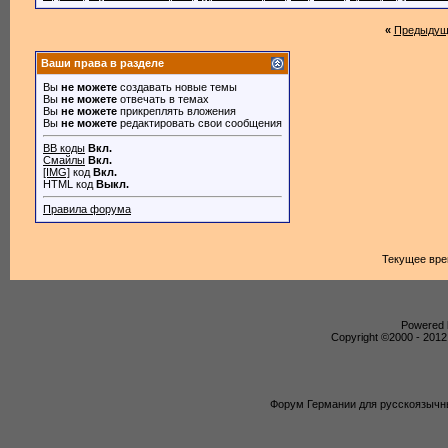
«
Предыдущ
Ваши права в разделе
Вы
не можете
создавать новые темы
Вы
не можете
отвечать в темах
Вы
не можете
прикреплять вложения
Вы
не можете
редактировать свои сообщения
BB коды
Вкл.
Смайлы
Вкл.
[IMG]
код
Вкл.
HTML код
Выкл.
Правила форума
Текущее вр
Powered b
Copyright ©2000 - 2012,
Форум Германии для русскоязычны