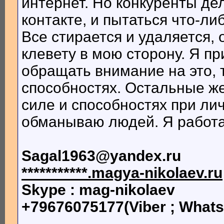
интернет. Но конкуренты де
контакте, и пытаться что-л
Все стирается и удаляется,
клевету в мою сторону. Я пр
обращать внимание на это, т
способностях. Остальные же
силе и способностях при ли
обманываю людей. Я работаю
Sagal1963@yandex.ru
***********.magya-nikolaev.ru
Skype : mag-nikolaev
+79676075177(Viber ; What