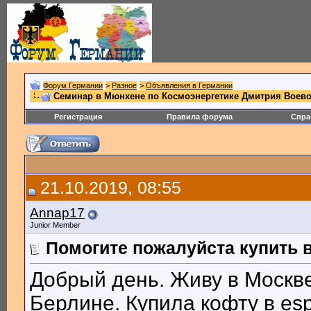
Форум Германии
>
Разное
>
Объявления в Германии
Семинар в Мюнхене по Космоэнергетике Дмитрия Воев
Регистрация
Правила форума
Спра
21.10.2019, 08:55
Annap17
Junior Member
Помогите пожалуйста купить 
Добрый день. Живу в Москве
Берлине. Купила кофту в esp