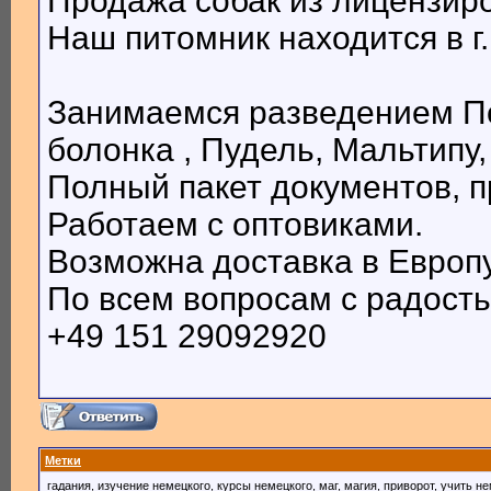
Продажа собак из лицензир
Наш питомник находится в г.
Занимаемся разведением П
болонка , Пудель, Мальтипу,
Полный пакет документов, пр
Работаем с оптовиками.
Возможна доставка в Европу
По всем вопросам с радость
+49 151 29092920
Метки
гадания
,
изучение немецкого
,
курсы немецкого
,
маг
,
магия
,
приворот
,
учить не