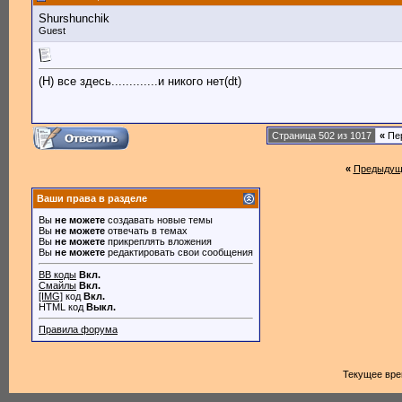
Shurshunchik
Guest
(H) все здесь.............и никого нет(dt)
Страница 502 из 1017
«
Пе
«
Предыдущ
Ваши права в разделе
Вы
не можете
создавать новые темы
Вы
не можете
отвечать в темах
Вы
не можете
прикреплять вложения
Вы
не можете
редактировать свои сообщения
BB коды
Вкл.
Смайлы
Вкл.
[IMG]
код
Вкл.
HTML код
Выкл.
Правила форума
Текущее вр