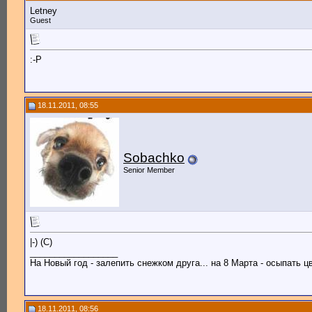
Letney
Guest
:-P
18.11.2011, 08:55
Sobachko
Senior Member
|-) (C)
__________________
На Новый год - залепить снежком друга... на 8 Марта - осыпать цв
18.11.2011, 08:56