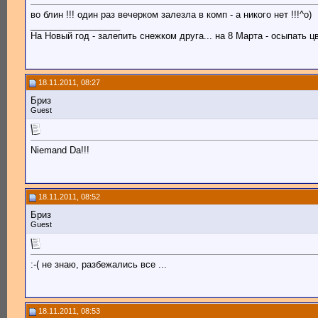
во блин !!! один раз вечерком залезла в комп - а никого нет !!!^o)
__________________
На Новый год - залепить снежком друга... на 8 Марта - осыпать цв
18.11.2011, 08:27
Бриз
Guest
Niemand Da!!!
18.11.2011, 08:52
Бриз
Guest
:-( не знаю, разбежались все ...
18.11.2011, 08:53