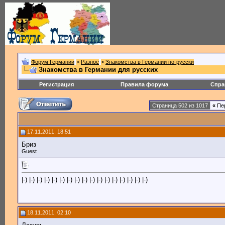
Форум Германии
>
Разное
>
Знакомства в Германии по-русски
Знакомства в Германии для русских
Регистрация
Правила форума
Спра
Страница 502 из 1017
«
Пе
17.11.2011, 18:51
Бриз
Guest
|-) |-) |-) |-) |-) |-) |-) |-) |-) |-) |-) |-) |-) |-) |-) |-) |-)
18.11.2011, 02:10