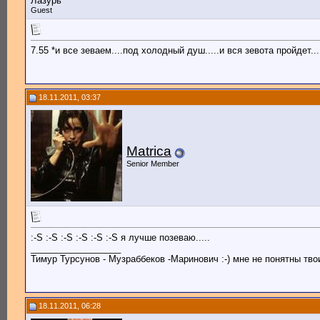
Лазурь
Guest
7.55 *и все зеваем....под холодный душ.....и вся зевота пройдет...
18.11.2011, 03:37
Matrica
Senior Member
:-S :-S :-S :-S :-S :-S я лучше позеваю.....
__________________
Тимур Турсунов - Музраббеков -Маринович :-) мне не понятны твои
18.11.2011, 06:28