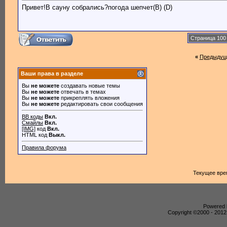
Привет!В сауну собрались?погода шепчет(B) (D)
Страница 100
«
Предыдущ
Ваши права в разделе
Вы
не можете
создавать новые темы
Вы
не можете
отвечать в темах
Вы
не можете
прикреплять вложения
Вы
не можете
редактировать свои сообщения
BB коды
Вкл.
Смайлы
Вкл.
[IMG]
код
Вкл.
HTML код
Выкл.
Правила форума
Текущее вре
Powered b
Copyright ©2000 - 2012,