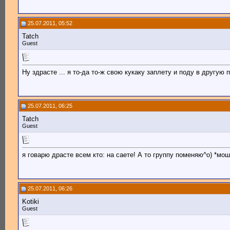
25.07.2011, 05:52
Tatch
Guest
Ну здрасте ... я то-да то-ж свою кукаку заплету и поду в другую п
25.07.2011, 06:25
Tatch
Guest
я говарю драсте всем кто: на саете! А то группу поменяю^o) *мош чо за
25.07.2011, 06:26
Kotiki
Guest